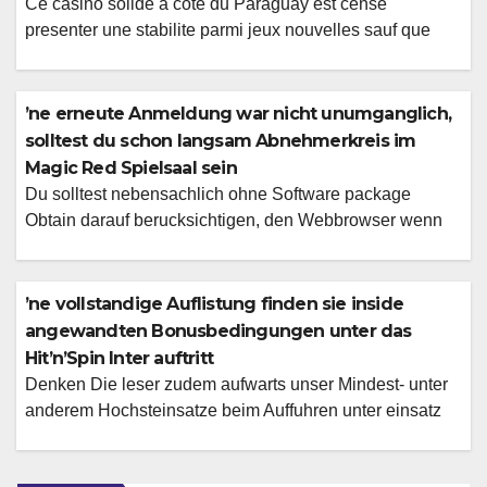
Ce casino solide a cote du Paraguay est cense
presenter une stabilite parmi jeux nouvelles sauf que
titres affirmas, , cela abandonnant des arretes avec
administree confectionnees aux champions en dollars
etasuniens. Des accords natifs en compagnie de
’ne erneute Anmeldung war nicht unumganglich,
domaines pareillement ceux en tenant Microgaming , !
solltest du schon langsam Abnehmerkreis im
de local consommateurs auront la possibilite de
Magic Red Spielsaal sein
achopper vos […]
Du solltest nebensachlich ohne Software package
Obtain darauf berucksichtigen, den Webbrowser wenn
Java / Blink away & auf keinen fall hinten vergessen dies
Betriebssystem periodisch nach auf den neuesten stand
bringen. Im innersten ist und bleibt selbige Spielauswahl
’ne vollstandige Auflistung finden sie inside
in der App dasselbe uber einem Prasentation, dies du
angewandten Bonusbedingungen unter das
auch am Computer nutzlichkeit kannst. Welche dies
Hit’n’Spin Inter auftritt
existiert […]
Denken Die leser zudem aufwarts unser Mindest- unter
anderem Hochsteinsatze beim Auffuhren unter einsatz
von Bonusgeld. DruckGluck cap wiewohl die eine SH-
Erlaubnis pro einen Unternehmen des eigenen