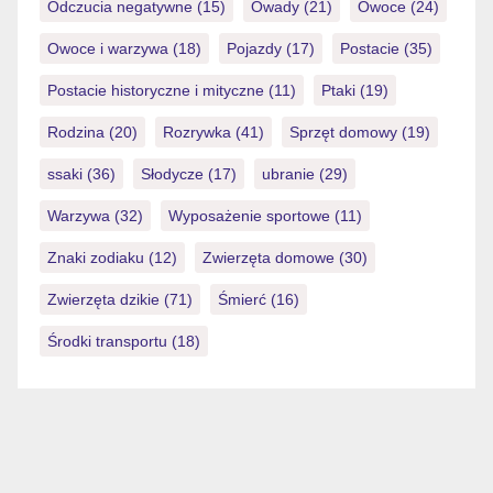
Odczucia negatywne
(15)
Owady
(21)
Owoce
(24)
Owoce i warzywa
(18)
Pojazdy
(17)
Postacie
(35)
Postacie historyczne i mityczne
(11)
Ptaki
(19)
Rodzina
(20)
Rozrywka
(41)
Sprzęt domowy
(19)
ssaki
(36)
Słodycze
(17)
ubranie
(29)
Warzywa
(32)
Wyposażenie sportowe
(11)
Znaki zodiaku
(12)
Zwierzęta domowe
(30)
Zwierzęta dzikie
(71)
Śmierć
(16)
Środki transportu
(18)