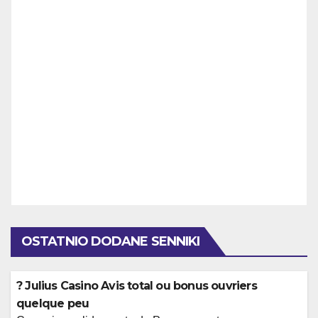
OSTATNIO DODANE SENNIKI
? Julius Casino Avis total ou bonus ouvriers
quelque peu