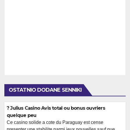
OSTATNIO DODANE SENNIKI
? Julius Casino Avis total ou bonus ouvriers
quelque peu
Ce casino solide a cote du Paraguay est cense
presenter une stabilite parmi jeux nouvelles sauf que