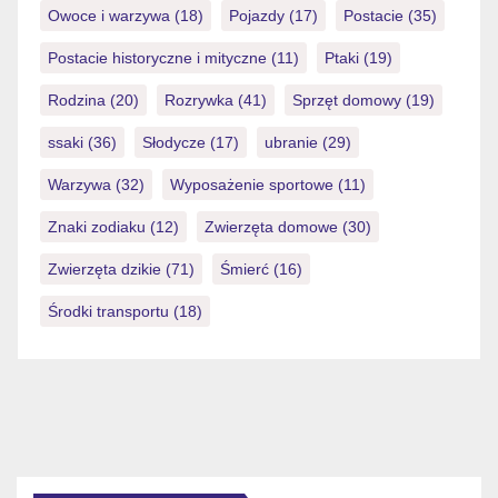
Owoce i warzywa
(18)
Pojazdy
(17)
Postacie
(35)
Postacie historyczne i mityczne
(11)
Ptaki
(19)
Rodzina
(20)
Rozrywka
(41)
Sprzęt domowy
(19)
ssaki
(36)
Słodycze
(17)
ubranie
(29)
Warzywa
(32)
Wyposażenie sportowe
(11)
Znaki zodiaku
(12)
Zwierzęta domowe
(30)
Zwierzęta dzikie
(71)
Śmierć
(16)
Środki transportu
(18)