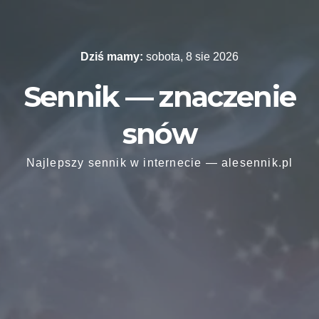
Skip
to
content
Dziś mamy:
sobota, 8 sie 2026
Sennik — znaczenie
snów
Najlepszy sennik w internecie — alesennik.pl