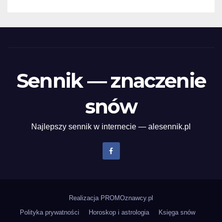
Sennik — znaczenie
snów
Najlepszy sennik w internecie — alesennik.pl
Realizacja
PROMOznawcy.pl
Polityka prywatności
Horoskop i astrologia
Księga snów