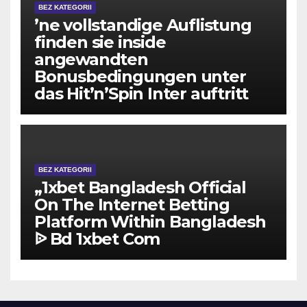
BEZ KATEGORII
’ne vollstandige Auflistung
finden sie inside
angewandten
Bonusbedingungen unter
das Hit’n’Spin Inter auftritt
BEZ KATEGORII
„1xbet Bangladesh Official
On The Internet Betting
Platform Within Bangladesh
ᐉ Bd 1xbet Com