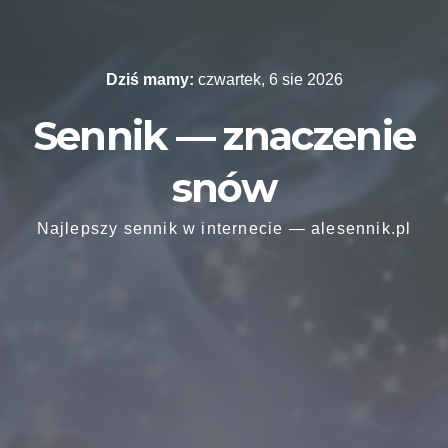
Skip
to
content
Dziś mamy:
czwartek, 6 sie 2026
Sennik — znaczenie
snów
Najlepszy sennik w internecie — alesennik.pl