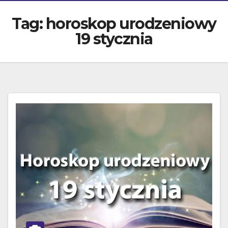
Tag:
horoskop urodzeniowy
19 stycznia