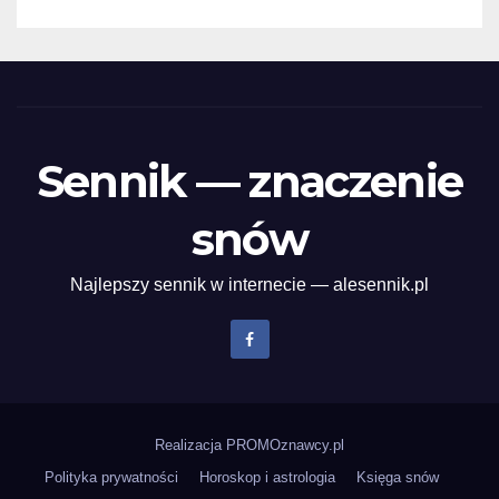
Sennik — znaczenie
snów
Najlepszy sennik w internecie — alesennik.pl
Realizacja
PROMOznawcy.pl
Polityka prywatności
Horoskop i astrologia
Księga snów