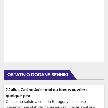
OSTATNIO DODANE SENNIKI
? Julius Casino Avis total ou bonus ouvriers
quelque peu
Ce casino solide a cote du Paraguay est cense
presenter une stabilite parmi jeux nouvelles sauf que