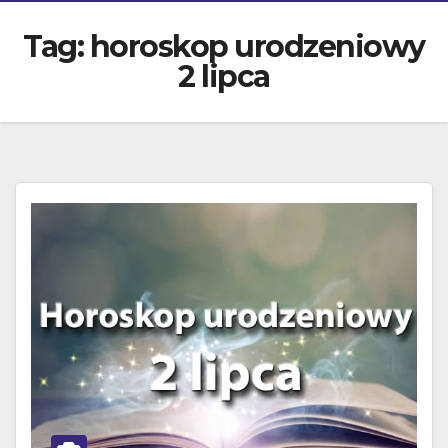
Tag:
horoskop urodzeniowy
2 lipca