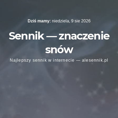
Skip
to
content
Dziś mamy:
niedziela, 9 sie 2026
Sennik — znaczenie
snów
Najlepszy sennik w internecie — alesennik.pl