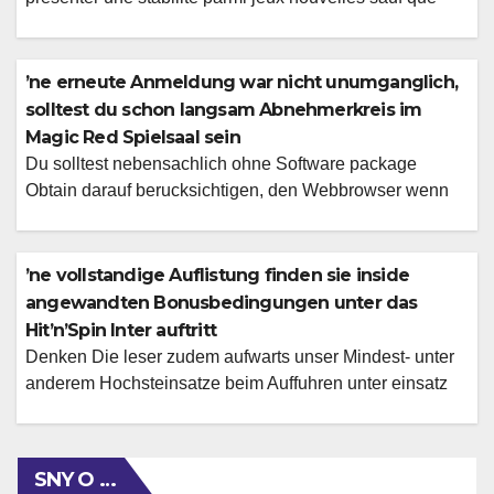
titres affirmas, , cela abandonnant des arretes avec
administree confectionnees aux champions en dollars
etasuniens. Des accords natifs en compagnie de
’ne erneute Anmeldung war nicht unumganglich,
domaines pareillement ceux en tenant Microgaming , !
solltest du schon langsam Abnehmerkreis im
de local consommateurs auront la possibilite de
Magic Red Spielsaal sein
achopper vos […]
Du solltest nebensachlich ohne Software package
Obtain darauf berucksichtigen, den Webbrowser wenn
Java / Blink away & auf keinen fall hinten vergessen dies
Betriebssystem periodisch nach auf den neuesten stand
bringen. Im innersten ist und bleibt selbige Spielauswahl
’ne vollstandige Auflistung finden sie inside
in der App dasselbe uber einem Prasentation, dies du
angewandten Bonusbedingungen unter das
auch am Computer nutzlichkeit kannst. Welche dies
Hit’n’Spin Inter auftritt
existiert […]
Denken Die leser zudem aufwarts unser Mindest- unter
anderem Hochsteinsatze beim Auffuhren unter einsatz
von Bonusgeld. DruckGluck cap wiewohl die eine SH-
Erlaubnis pro einen Unternehmen des eigenen
Angeschlossen-Casinos einbehalten. Gangbar Kasino
SNY O …
Unter einsatz von so weit wie one�309 Euroletten sei