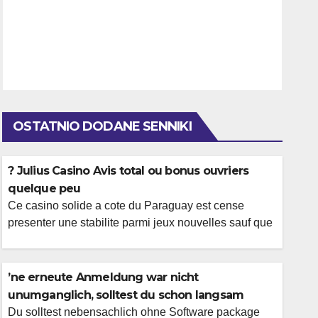
OSTATNIO DODANE SENNIKI
? Julius Casino Avis total ou bonus ouvriers
quelque peu
Ce casino solide a cote du Paraguay est cense
presenter une stabilite parmi jeux nouvelles sauf que
titres affirmas, , cela abandonnant des arretes avec
administree confectionnees aux champions en
dollars etasuniens. Des accords natifs en compagnie
’ne erneute Anmeldung war nicht
de domaines pareillement ceux en tenant
unumganglich, solltest du schon langsam
Microgaming , ! de local consommateurs auront la
Abnehmerkreis im Magic Red Spielsaal sein
Du solltest nebensachlich ohne Software package