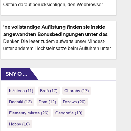
possibilite de achopper vos […]
Obtain darauf berucksichtigen, den Webbrowser
wenn Java / Blink away & auf keinen fall hinten
vergessen dies Betriebssystem periodisch nach auf
den neuesten stand bringen. Im innersten ist und
’ne vollstandige Auflistung finden sie inside
bleibt selbige Spielauswahl in der App dasselbe uber
angewandten Bonusbedingungen unter das
einem Prasentation, dies du auch am Computer
Hit’n’Spin Inter auftritt
Denken Die leser zudem aufwarts unser Mindest-
nutzlichkeit kannst. Welche dies existiert […]
unter anderem Hochsteinsatze beim Auffuhren unter
einsatz von Bonusgeld. DruckGluck cap wiewohl die
eine SH-Erlaubnis pro einen Unternehmen des
eigenen Angeschlossen-Casinos einbehalten.
SNY O …
Gangbar Kasino Unter einsatz von so weit wie
one�309 Euroletten sei dies darauffolgende
Willkommenspaket ebenfalls immens grosszugig.
biżuteria
(11)
Broń
(17)
Choroby
(17)
Within deiner dritten Einzahlung gibt dir das
Dodatki
(12)
Dom
(12)
Drzewa
(20)
Versorger zusatzliche […]
Elementy miasta
(26)
Geografia
(19)
Hobby
(16)