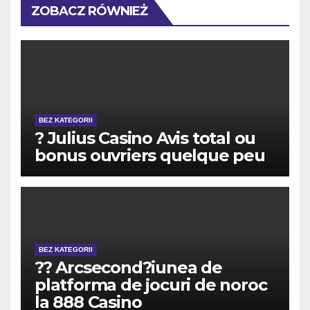
ZOBACZ RÓWNIEŻ
BEZ KATEGORII
? Julius Casino Avis total ou
bonus ouvriers quelque peu
BEZ KATEGORII
?? Arcsecond?iunea de
platforma de jocuri de noroc
la 888 Casino