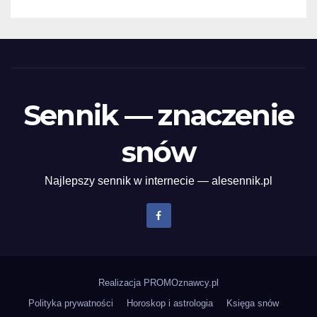
Sennik — znaczenie
snów
Najlepszy sennik w internecie — alesennik.pl
Realizacja
PROMOznawcy.pl
Polityka prywatności
Horoskop i astrologia
Księga snów