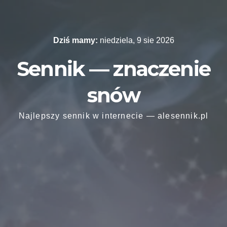
Skip
to
content
Dziś mamy:
niedziela, 9 sie 2026
Sennik — znaczenie
snów
Najlepszy sennik w internecie — alesennik.pl