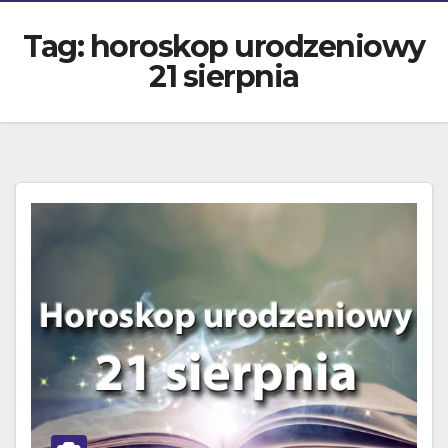
Tag:
horoskop urodzeniowy
21 sierpnia