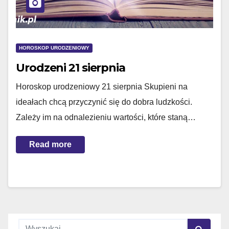
HOROSKOP URODZENIOWY
Urodzeni 21 sierpnia
Horoskop urodzeniowy 21 sierpnia Skupieni na
ideałach chcą przyczynić się do dobra ludzkości.
Zależy im na odnalezieniu wartości, które staną…
Read more