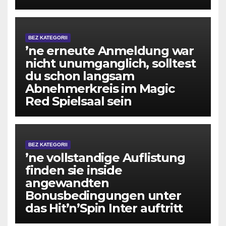
BEZ KATEGORII
’ne erneute Anmeldung war
nicht unumganglich, solltest
du schon langsam
Abnehmerkreis im Magic
Red Spielsaal sein
BEZ KATEGORII
’ne vollstandige Auflistung
finden sie inside
angewandten
Bonusbedingungen unter
das Hit’n’Spin Inter auftritt