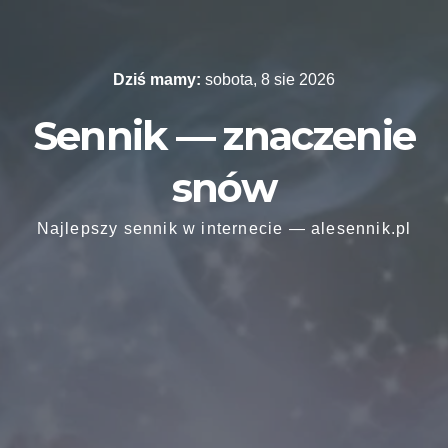
Skip
to
content
Dziś mamy:
sobota, 8 sie 2026
Sennik — znaczenie
snów
Najlepszy sennik w internecie — alesennik.pl