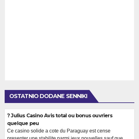
OSTATNIO DODANE SENNIKI
? Julius Casino Avis total ou bonus ouvriers
quelque peu
Ce casino solide a cote du Paraguay est cense
presenter une stabilite parmi jeux nouvelles sauf que