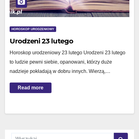
HOROSKOP URODZENIOWY
Urodzeni 23 lutego
Horoskop urodzeniowy 23 lutego Urodzeni 23 lutego
to ludzie pewni siebie, opanowani, którzy duże
nadzieje pokładają w dobru innych. Wierzą,…
Read more