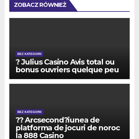
ZOBACZ RÓWNIEŻ
BEZ KATEGORII
? Julius Casino Avis total ou
bonus ouvriers quelque peu
BEZ KATEGORII
?? Arcsecond?iunea de
platforma de jocuri de noroc
la 888 Casino