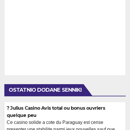
OSTATNIO DODANE SENNIKI
? Julius Casino Avis total ou bonus ouvriers
quelque peu
Ce casino solide a cote du Paraguay est cense
presenter une stabilite parmi jeux nouvelles sauf que