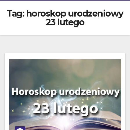
Tag:
horoskop urodzeniowy
23 lutego