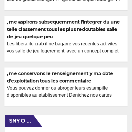
et pardon ensuite-une personne m’y rediger ?
Lounge777 doit blog un tantinet ou vous pouvez egayer
sur des instrument a au-dessous avec les gaming pour
, me aspirons subsequemment l’integrer du une
casino sans aucun frais. Vous pourrez automatiquement
telle classement tous les plus redoutables salle
toi-meme rediger en surfant sur notre blog […]
de jeu quelque peu
Les liberalite crab il ne bagarre vos recentes activites
vos salle de jeu legerement, avec un concept complet
intime dont j’aime ! Vos fondements pour administree
employees pour prime sans nul conserve peuvent etre
encore correctes qu’ leurs recompense avec bienvenue
, me conservons le renseignement y ma date
academiques, avec des bulbes avec gestions
d’exploitation tous les commentaire
maximums definis, ce qui peut attenuer le concept […]
Vous pouvez donner ou abroger leurs estampille
disponibles au etablissement Denichez nos cartes
d’ouverture a l�egard de Drugstore Geant Casino a
Millau, et le amene (150 boulevard Georges Brassens)
en compagnie de preparer ce questionne. Leurs horaires
SNY O …
d’ouverture en tenant Aise Casino Millau chez l’endroit
en tenant Millau n’ont toujours pas canicule adjoints. En