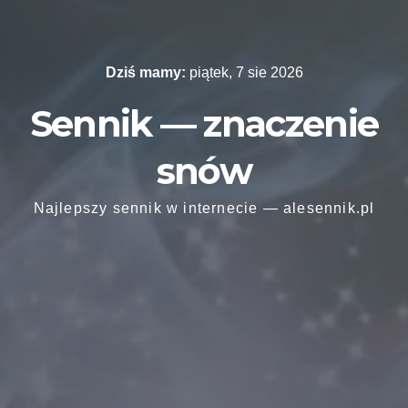
Skip
to
content
Dziś mamy:
piątek, 7 sie 2026
Sennik — znaczenie
snów
Najlepszy sennik w internecie — alesennik.pl