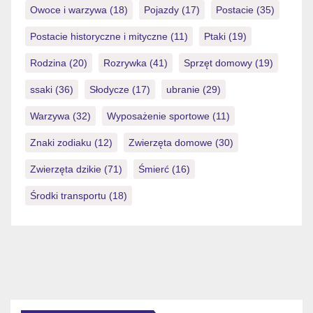
Owoce i warzywa
(18)
Pojazdy
(17)
Postacie
(35)
Postacie historyczne i mityczne
(11)
Ptaki
(19)
Rodzina
(20)
Rozrywka
(41)
Sprzęt domowy
(19)
ssaki
(36)
Słodycze
(17)
ubranie
(29)
Warzywa
(32)
Wyposażenie sportowe
(11)
Znaki zodiaku
(12)
Zwierzęta domowe
(30)
Zwierzęta dzikie
(71)
Śmierć
(16)
Środki transportu
(18)