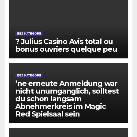
BEZ KATEGORII
? Julius Casino Avis total ou
bonus ouvriers quelque peu
BEZ KATEGORII
’ne erneute Anmeldung war
nicht unumganglich, solltest
du schon langsam
Abnehmerkreis im Magic
Red Spielsaal sein