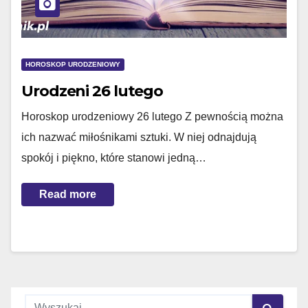
HOROSKOP URODZENIOWY
Urodzeni 26 lutego
Horoskop urodzeniowy 26 lutego Z pewnością można
ich nazwać miłośnikami sztuki. W niej odnajdują
spokój i piękno, które stanowi jedną…
Read more