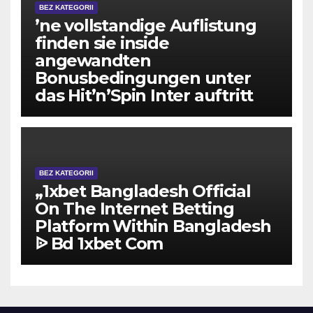
BEZ KATEGORII
’ne vollstandige Auflistung
finden sie inside
angewandten
Bonusbedingungen unter
das Hit’n’Spin Inter auftritt
BEZ KATEGORII
„1xbet Bangladesh Official
On The Internet Betting
Platform Within Bangladesh
ᐉ Bd 1xbet Com