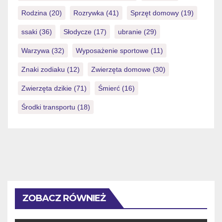
Rodzina
(20)
Rozrywka
(41)
Sprzęt domowy
(19)
ssaki
(36)
Słodycze
(17)
ubranie
(29)
Warzywa
(32)
Wyposażenie sportowe
(11)
Znaki zodiaku
(12)
Zwierzęta domowe
(30)
Zwierzęta dzikie
(71)
Śmierć
(16)
Środki transportu
(18)
ZOBACZ RÓWNIEŻ