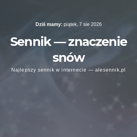
Skip
to
content
Dziś mamy:
piątek, 7 sie 2026
Sennik — znaczenie
snów
Najlepszy sennik w internecie — alesennik.pl