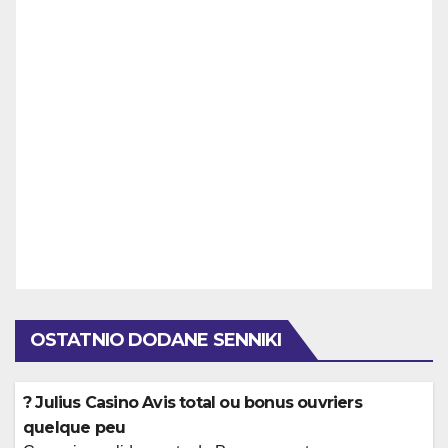
OSTATNIO DODANE SENNIKI
? Julius Casino Avis total ou bonus ouvriers
quelque peu