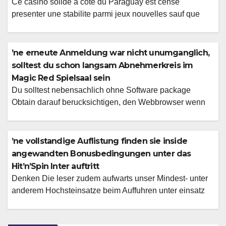
Ce casino solide a cote du Paraguay est cense
presenter une stabilite parmi jeux nouvelles sauf que
titres affirmas, , cela abandonnant des arretes avec
administree confectionnees aux champions en dollars
etasuniens. Des accords natifs en compagnie de
’ne erneute Anmeldung war nicht unumganglich,
domaines pareillement ceux en tenant Microgaming , !
solltest du schon langsam Abnehmerkreis im
de local consommateurs auront la possibilite de
Magic Red Spielsaal sein
achopper vos […]
Du solltest nebensachlich ohne Software package
Obtain darauf berucksichtigen, den Webbrowser wenn
Java / Blink away & auf keinen fall hinten vergessen dies
Betriebssystem periodisch nach auf den neuesten stand
bringen. Im innersten ist und bleibt selbige Spielauswahl
’ne vollstandige Auflistung finden sie inside
in der App dasselbe uber einem Prasentation, dies du
angewandten Bonusbedingungen unter das
auch am Computer nutzlichkeit kannst. Welche dies
Hit’n’Spin Inter auftritt
existiert […]
Denken Die leser zudem aufwarts unser Mindest- unter
anderem Hochsteinsatze beim Auffuhren unter einsatz
von Bonusgeld. DruckGluck cap wiewohl die eine SH-
Erlaubnis pro einen Unternehmen des eigenen