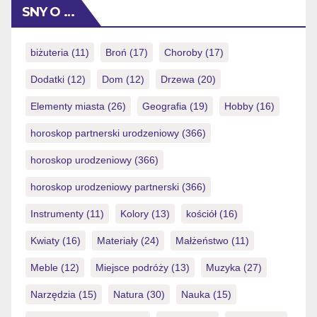
Angeschlossen-Casinos einbehalten. Gangbar Kasino
SNY O …
Unter einsatz von so weit wie one�309 Euroletten sei
dies darauffolgende Willkommenspaket ebenfalls
immens grosszugig. Within deiner dritten Einzahlung
biżuteria
(11)
Broń
(17)
Choroby
(17)
gibt dir das Versorger zusatzliche […]
Dodatki
(12)
Dom
(12)
Drzewa
(20)
Elementy miasta
(26)
Geografia
(19)
Hobby
(16)
horoskop partnerski urodzeniowy
(366)
horoskop urodzeniowy
(366)
horoskop urodzeniowy partnerski
(366)
Instrumenty
(11)
Kolory
(13)
kościół
(16)
Kwiaty
(16)
Materiały
(24)
Małżeństwo
(11)
Meble
(12)
Miejsce podróży
(13)
Muzyka
(27)
Narzędzia
(15)
Natura
(30)
Nauka
(15)