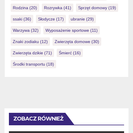
Rodzina
(20)
Rozrywka
(41)
Sprzęt domowy
(19)
ssaki
(36)
Słodycze
(17)
ubranie
(29)
Warzywa
(32)
Wyposażenie sportowe
(11)
Znaki zodiaku
(12)
Zwierzęta domowe
(30)
Zwierzęta dzikie
(71)
Śmierć
(16)
Środki transportu
(18)
ZOBACZ RÓWNIEŻ