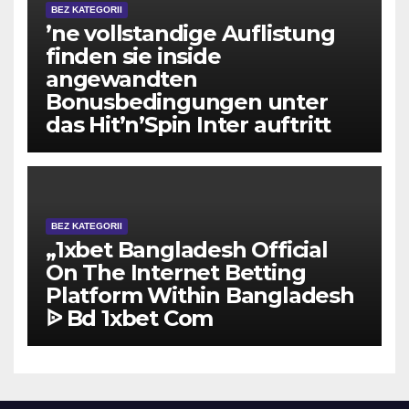
BEZ KATEGORII
’ne vollstandige Auflistung
finden sie inside
angewandten
Bonusbedingungen unter
das Hit’n’Spin Inter auftritt
BEZ KATEGORII
„1xbet Bangladesh Official
On The Internet Betting
Platform Within Bangladesh
ᐉ Bd 1xbet Com