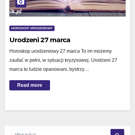
HOROSKOP URODZENIOWY
Urodzeni 27 marca
Horoskop urodzeniowy 27 marca To im możemy
zaufać w pełni, w sytuacji kryzysowej. Urodzeni 27
marca to ludzie opanowani, bystrzy…
Read more