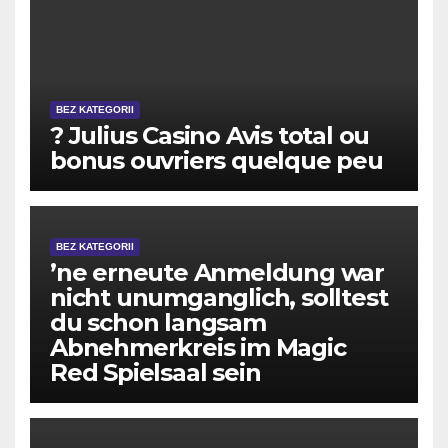
BEZ KATEGORII
? Julius Casino Avis total ou
bonus ouvriers quelque peu
BEZ KATEGORII
’ne erneute Anmeldung war
nicht unumganglich, solltest
du schon langsam
Abnehmerkreis im Magic
Red Spielsaal sein