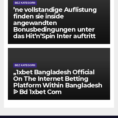
BEZ KATEGORII
’ne vollstandige Auflistung
finden sie inside
angewandten
Bonusbedingungen unter
das Hit’n’Spin Inter auftritt
BEZ KATEGORII
„1xbet Bangladesh Official
On The Internet Betting
Platform Within Bangladesh
ᐉ Bd 1xbet Com