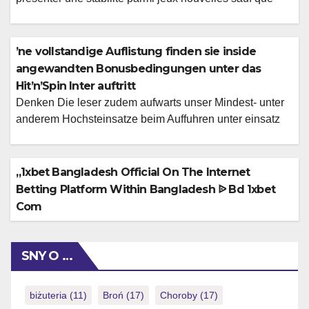
titres affirmas, , cela abandonnant des arretes avec
administree confectionnees aux champions en dollars
etasuniens. Des accords natifs en compagnie de
’ne vollstandige Auflistung finden sie inside
domaines pareillement ceux en tenant Microgaming , !
angewandten Bonusbedingungen unter das
de local consommateurs auront la possibilite de
Hit’n’Spin Inter auftritt
achopper vos […]
Denken Die leser zudem aufwarts unser Mindest- unter
anderem Hochsteinsatze beim Auffuhren unter einsatz
von Bonusgeld. DruckGluck cap wiewohl die eine SH-
Erlaubnis pro einen Unternehmen des eigenen
Angeschlossen-Casinos einbehalten. Gangbar Kasino
„1xbet Bangladesh Official On The Internet
Unter einsatz von so weit wie one�309 Euroletten sei
Betting Platform Within Bangladesh ᐉ Bd 1xbet
dies darauffolgende Willkommenspaket ebenfalls
Com
immens grosszugig. Within deiner dritten Einzahlung
gibt dir das Versorger zusatzliche […]
SNY O …
biżuteria
(11)
Broń
(17)
Choroby
(17)