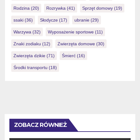
Rodzina
(20)
Rozrywka
(41)
Sprzęt domowy
(19)
ssaki
(36)
Słodycze
(17)
ubranie
(29)
Warzywa
(32)
Wyposażenie sportowe
(11)
Znaki zodiaku
(12)
Zwierzęta domowe
(30)
Zwierzęta dzikie
(71)
Śmierć
(16)
Środki transportu
(18)
ZOBACZ RÓWNIEŻ