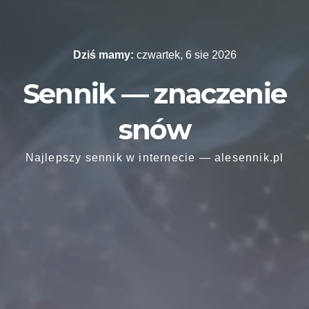
Skip
to
content
Dziś mamy:
czwartek, 6 sie 2026
Sennik — znaczenie
snów
Najlepszy sennik w internecie — alesennik.pl