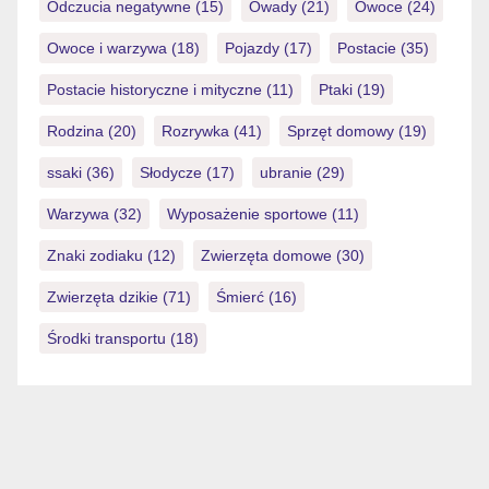
Odczucia negatywne
(15)
Owady
(21)
Owoce
(24)
Owoce i warzywa
(18)
Pojazdy
(17)
Postacie
(35)
Postacie historyczne i mityczne
(11)
Ptaki
(19)
Rodzina
(20)
Rozrywka
(41)
Sprzęt domowy
(19)
ssaki
(36)
Słodycze
(17)
ubranie
(29)
Warzywa
(32)
Wyposażenie sportowe
(11)
Znaki zodiaku
(12)
Zwierzęta domowe
(30)
Zwierzęta dzikie
(71)
Śmierć
(16)
Środki transportu
(18)