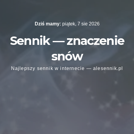
Skip
to
content
Dziś mamy:
piątek, 7 sie 2026
Sennik — znaczenie
snów
Najlepszy sennik w internecie — alesennik.pl