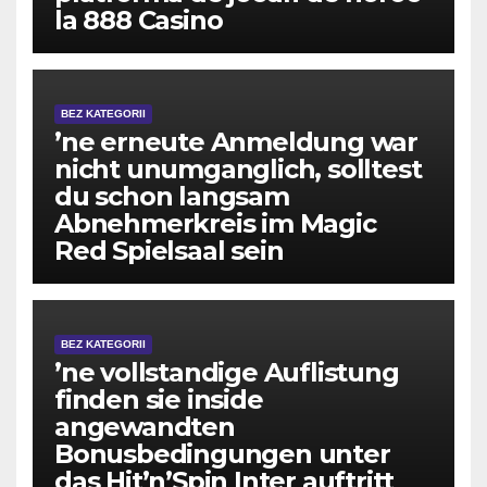
la 888 Casino
BEZ KATEGORII
’ne erneute Anmeldung war
nicht unumganglich, solltest
du schon langsam
Abnehmerkreis im Magic
Red Spielsaal sein
BEZ KATEGORII
’ne vollstandige Auflistung
finden sie inside
angewandten
Bonusbedingungen unter
das Hit’n’Spin Inter auftritt