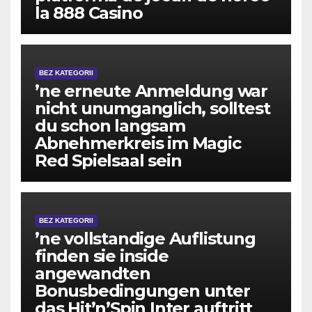
la 888 Casino
BEZ KATEGORII
’ne erneute Anmeldung war
nicht unumganglich, solltest
du schon langsam
Abnehmerkreis im Magic
Red Spielsaal sein
BEZ KATEGORII
’ne vollstandige Auflistung
finden sie inside
angewandten
Bonusbedingungen unter
das Hit’n’Spin Inter auftritt