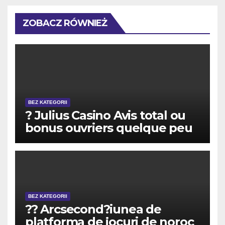
ZOBACZ RÓWNIEŻ
BEZ KATEGORII
? Julius Casino Avis total ou
bonus ouvriers quelque peu
BEZ KATEGORII
?? Arcsecond?iunea de
platforma de jocuri de noroc