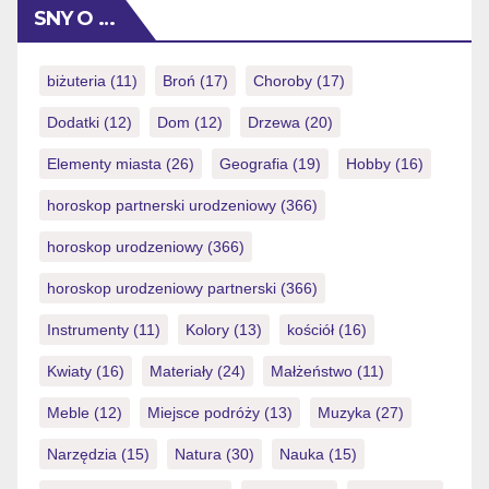
Angeschlossen-Casinos einbehalten. Gangbar Kasino
SNY O …
Unter einsatz von so weit wie one�309 Euroletten sei
dies darauffolgende Willkommenspaket ebenfalls
immens grosszugig. Within deiner dritten Einzahlung
biżuteria
(11)
Broń
(17)
Choroby
(17)
gibt dir das Versorger zusatzliche […]
Dodatki
(12)
Dom
(12)
Drzewa
(20)
Elementy miasta
(26)
Geografia
(19)
Hobby
(16)
horoskop partnerski urodzeniowy
(366)
horoskop urodzeniowy
(366)
horoskop urodzeniowy partnerski
(366)
Instrumenty
(11)
Kolory
(13)
kościół
(16)
Kwiaty
(16)
Materiały
(24)
Małżeństwo
(11)
Meble
(12)
Miejsce podróży
(13)
Muzyka
(27)
Narzędzia
(15)
Natura
(30)
Nauka
(15)