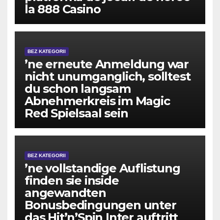
la 888 Casino
BEZ KATEGORII
’ne erneute Anmeldung war
nicht unumganglich, solltest
du schon langsam
Abnehmerkreis im Magic
Red Spielsaal sein
BEZ KATEGORII
’ne vollstandige Auflistung
finden sie inside
angewandten
Bonusbedingungen unter
das Hit’n’Spin Inter auftritt