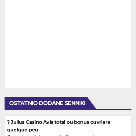
OSTATNIO DODANE SENNIKI
? Julius Casino Avis total ou bonus ouvriers
quelque peu