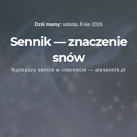
Skip
to
content
Dziś mamy:
sobota, 8 sie 2026
Sennik — znaczenie
snów
Najlepszy sennik w internecie — alesennik.pl