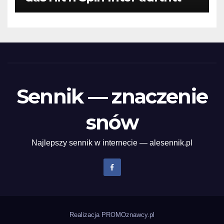
Sennik — znaczenie
snów
Najlepszy sennik w internecie — alesennik.pl
Realizacja
PROMOznawcy.pl