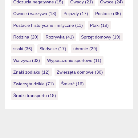
Odczucia negatywne
(15)
Owady
(21)
Owoce
(24)
Owoce i warzywa
(18)
Pojazdy
(17)
Postacie
(35)
Postacie historyczne i mityczne
(11)
Ptaki
(19)
Rodzina
(20)
Rozrywka
(41)
Sprzęt domowy
(19)
ssaki
(36)
Słodycze
(17)
ubranie
(29)
Warzywa
(32)
Wyposażenie sportowe
(11)
Znaki zodiaku
(12)
Zwierzęta domowe
(30)
Zwierzęta dzikie
(71)
Śmierć
(16)
Środki transportu
(18)