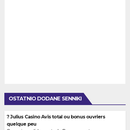
OSTATNIO DODANE SENNIKI
? Julius Casino Avis total ou bonus ouvriers
quelque peu