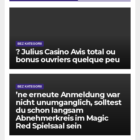
BEZ KATEGORII
? Julius Casino Avis total ou
bonus ouvriers quelque peu
BEZ KATEGORII
’ne erneute Anmeldung war
nicht unumganglich, solltest
du schon langsam
Abnehmerkreis im Magic
Red Spielsaal sein