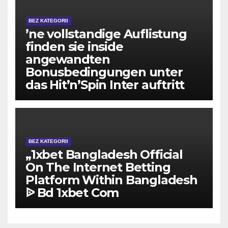
BEZ KATEGORII
’ne vollstandige Auflistung
finden sie inside
angewandten
Bonusbedingungen unter
das Hit’n’Spin Inter auftritt
BEZ KATEGORII
„1xbet Bangladesh Official
On The Internet Betting
Platform Within Bangladesh
ᐉ Bd 1xbet Com