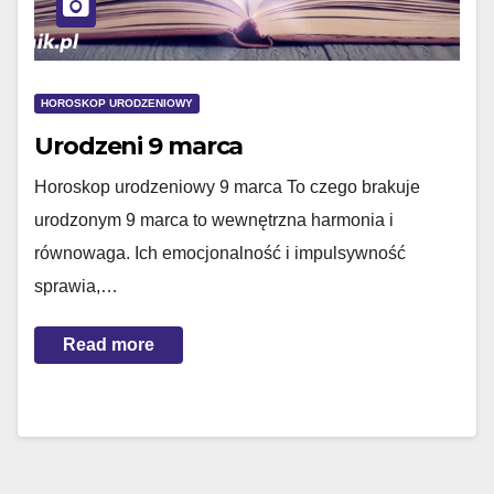
HOROSKOP URODZENIOWY
Urodzeni 9 marca
Horoskop urodzeniowy 9 marca To czego brakuje
urodzonym 9 marca to wewnętrzna harmonia i
równowaga. Ich emocjonalność i impulsywność
sprawia,…
Read more