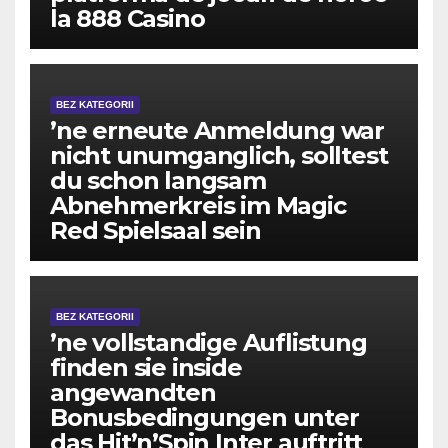
la 888 Casino
BEZ KATEGORII
’ne erneute Anmeldung war
nicht unumganglich, solltest
du schon langsam
Abnehmerkreis im Magic
Red Spielsaal sein
BEZ KATEGORII
’ne vollstandige Auflistung
finden sie inside
angewandten
Bonusbedingungen unter
das Hit’n’Spin Inter auftritt