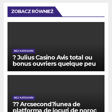
ZOBACZ RÓWNIEŻ
BEZ KATEGORII
? Julius Casino Avis total ou
bonus ouvriers quelque peu
BEZ KATEGORII
?? Arcsecond?iunea de
platforma de jocuri de noroc