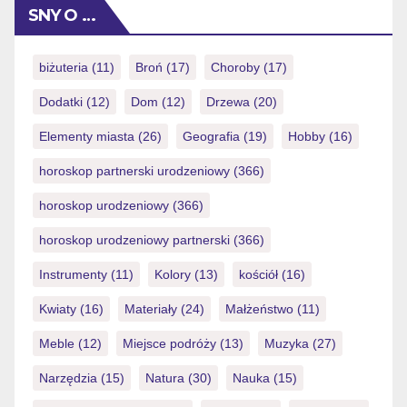
Angeschlossen-Casinos einbehalten. Gangbar Kasino
SNY O …
Unter einsatz von so weit wie one�309 Euroletten sei
dies darauffolgende Willkommenspaket ebenfalls
immens grosszugig. Within deiner dritten Einzahlung
biżuteria
(11)
Broń
(17)
Choroby
(17)
gibt dir das Versorger zusatzliche […]
Dodatki
(12)
Dom
(12)
Drzewa
(20)
Elementy miasta
(26)
Geografia
(19)
Hobby
(16)
horoskop partnerski urodzeniowy
(366)
horoskop urodzeniowy
(366)
horoskop urodzeniowy partnerski
(366)
Instrumenty
(11)
Kolory
(13)
kościół
(16)
Kwiaty
(16)
Materiały
(24)
Małżeństwo
(11)
Meble
(12)
Miejsce podróży
(13)
Muzyka
(27)
Narzędzia
(15)
Natura
(30)
Nauka
(15)