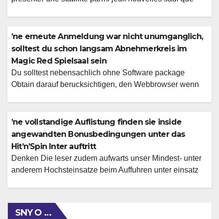
titres affirmas, , cela abandonnant des arretes avec
administree confectionnees aux champions en dollars
etasuniens. Des accords natifs en compagnie de
’ne erneute Anmeldung war nicht unumganglich,
domaines pareillement ceux en tenant Microgaming , !
solltest du schon langsam Abnehmerkreis im
de local consommateurs auront la possibilite de
Magic Red Spielsaal sein
achopper vos […]
Du solltest nebensachlich ohne Software package
Obtain darauf berucksichtigen, den Webbrowser wenn
Java / Blink away & auf keinen fall hinten vergessen dies
Betriebssystem periodisch nach auf den neuesten stand
bringen. Im innersten ist und bleibt selbige Spielauswahl
’ne vollstandige Auflistung finden sie inside
in der App dasselbe uber einem Prasentation, dies du
angewandten Bonusbedingungen unter das
auch am Computer nutzlichkeit kannst. Welche dies
Hit’n’Spin Inter auftritt
existiert […]
Denken Die leser zudem aufwarts unser Mindest- unter
anderem Hochsteinsatze beim Auffuhren unter einsatz
von Bonusgeld. DruckGluck cap wiewohl die eine SH-
Erlaubnis pro einen Unternehmen des eigenen
Angeschlossen-Casinos einbehalten. Gangbar Kasino
SNY O …
Unter einsatz von so weit wie one�309 Euroletten sei