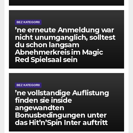
BEZ KATEGORII
’ne erneute Anmeldung war
nicht unumganglich, solltest
du schon langsam
Abnehmerkreis im Magic
Red Spielsaal sein
BEZ KATEGORII
’ne vollstandige Auflistung
finden sie inside
angewandten
Bonusbedingungen unter
das Hit’n’Spin Inter auftritt