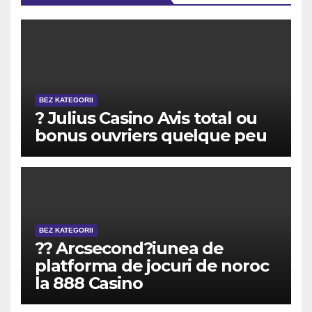
BEZ KATEGORII
? Julius Casino Avis total ou
bonus ouvriers quelque peu
BEZ KATEGORII
?? Arcsecond?iunea de
platforma de jocuri de noroc
la 888 Casino