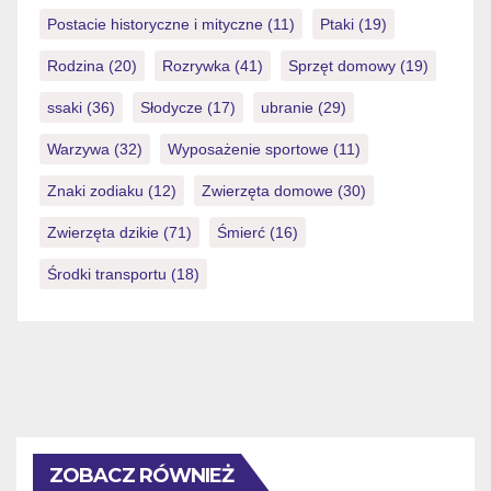
Postacie historyczne i mityczne
(11)
Ptaki
(19)
Rodzina
(20)
Rozrywka
(41)
Sprzęt domowy
(19)
ssaki
(36)
Słodycze
(17)
ubranie
(29)
Warzywa
(32)
Wyposażenie sportowe
(11)
Znaki zodiaku
(12)
Zwierzęta domowe
(30)
Zwierzęta dzikie
(71)
Śmierć
(16)
Środki transportu
(18)
ZOBACZ RÓWNIEŻ