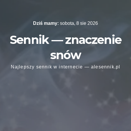
Skip
to
content
Dziś mamy:
sobota, 8 sie 2026
Sennik — znaczenie
snów
Najlepszy sennik w internecie — alesennik.pl