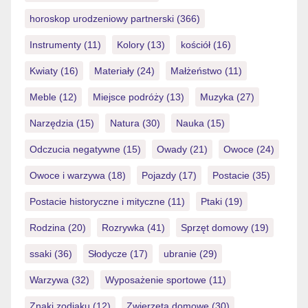
horoskop urodzeniowy partnerski
(366)
Instrumenty
(11)
Kolory
(13)
kościół
(16)
Kwiaty
(16)
Materiały
(24)
Małżeństwo
(11)
Meble
(12)
Miejsce podróży
(13)
Muzyka
(27)
Narzędzia
(15)
Natura
(30)
Nauka
(15)
Odczucia negatywne
(15)
Owady
(21)
Owoce
(24)
Owoce i warzywa
(18)
Pojazdy
(17)
Postacie
(35)
Postacie historyczne i mityczne
(11)
Ptaki
(19)
Rodzina
(20)
Rozrywka
(41)
Sprzęt domowy
(19)
ssaki
(36)
Słodycze
(17)
ubranie
(29)
Warzywa
(32)
Wyposażenie sportowe
(11)
Znaki zodiaku
(12)
Zwierzęta domowe
(30)