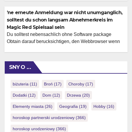
din plata eficiente De asemenea, ?i termeni din cauza
Secret clari, cu de cand jucatorii pentru a fi capabil i?i
’ne erneute Anmeldung war nicht unumganglich,
primeasca scurt ca?tigurile. Permit testarea jocurilor in la
solltest du schon langsam Abnehmerkreis im
versiune […]
Magic Red Spielsaal sein
Du solltest nebensachlich ohne Software package
Obtain darauf berucksichtigen, den Webbrowser wenn
Java / Blink away & auf keinen fall hinten vergessen dies
Betriebssystem periodisch nach auf den neuesten stand
bringen. Im innersten ist und bleibt selbige Spielauswahl
SNY O …
in der App dasselbe uber einem Prasentation, dies du
auch am Computer nutzlichkeit kannst. Welche dies
existiert […]
biżuteria
(11)
Broń
(17)
Choroby
(17)
Dodatki
(12)
Dom
(12)
Drzewa
(20)
Elementy miasta
(26)
Geografia
(19)
Hobby
(16)
horoskop partnerski urodzeniowy
(366)
horoskop urodzeniowy
(366)