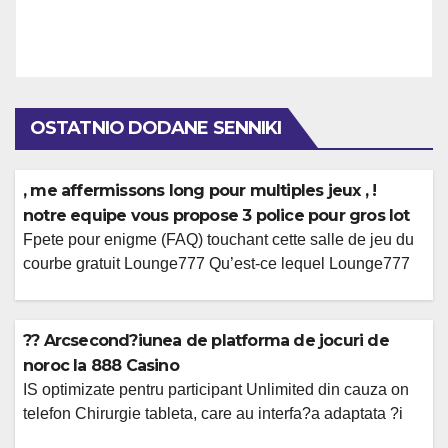
OSTATNIO DODANE SENNIKI
, me affermissons long pour multiples jeux , !
notre equipe vous propose 3 police pour gros lot
Fpete pour enigme (FAQ) touchant cette salle de jeu du
courbe gratuit Lounge777 Qu’est-ce lequel Lounge777
et pardon ensuite-une personne m’y rediger ?
Lounge777 doit blog un tantinet ou vous pouvez egayer
sur des instrument a au-dessous avec les gaming pour
?? Arcsecond?iunea de platforma de jocuri de
casino sans aucun frais. Vous pourrez automatiquement
noroc la 888 Casino
toi-meme rediger en surfant sur notre blog […]
IS optimizate pentru participant Unlimited din cauza on
telefon Chirurgie tableta, care au interfa?a adaptata ?i
Incarcare rapida. Are de fapt sloturi cu ?anse bune, mod