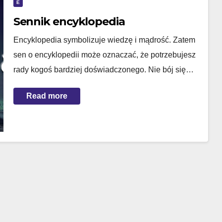
E
Sennik encyklopedia
Encyklopedia symbolizuje wiedzę i mądrość. Zatem
sen o encyklopedii może oznaczać, że potrzebujesz
rady kogoś bardziej doświadczonego. Nie bój się…
Read more