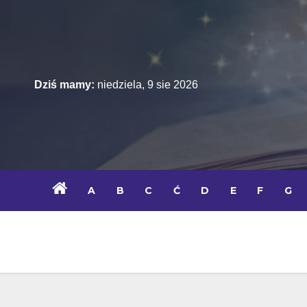
Skip
to
content
Dziś mamy:
niedziela, 9 sie 2026
A
B
C
Ć
D
E
F
G