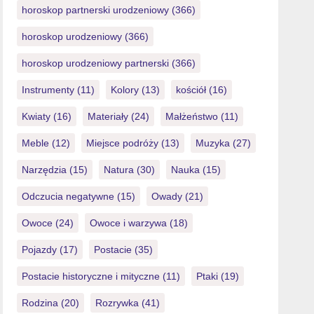
horoskop partnerski urodzeniowy
(366)
horoskop urodzeniowy
(366)
horoskop urodzeniowy partnerski
(366)
Instrumenty
(11)
Kolory
(13)
kościół
(16)
Kwiaty
(16)
Materiały
(24)
Małżeństwo
(11)
Meble
(12)
Miejsce podróży
(13)
Muzyka
(27)
Narzędzia
(15)
Natura
(30)
Nauka
(15)
Odczucia negatywne
(15)
Owady
(21)
Owoce
(24)
Owoce i warzywa
(18)
Pojazdy
(17)
Postacie
(35)
Postacie historyczne i mityczne
(11)
Ptaki
(19)
Rodzina
(20)
Rozrywka
(41)