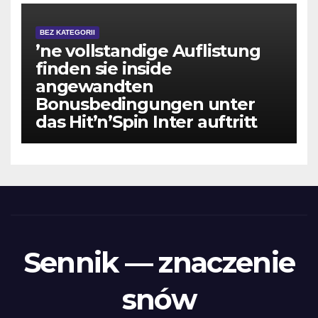
BEZ KATEGORII
’ne vollstandige Auflistung
finden sie inside
angewandten
Bonusbedingungen unter
das Hit’n’Spin Inter auftritt
Sennik — znaczenie
snów