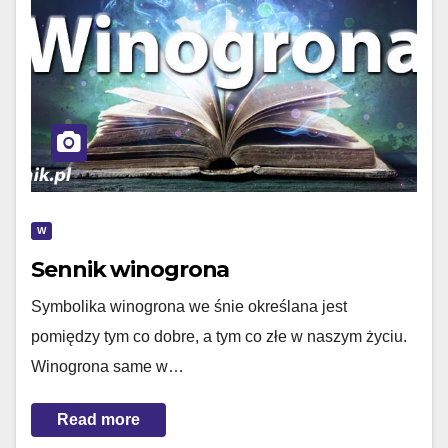
W
Sennik winogrona
Symbolika winogrona we śnie określana jest
pomiędzy tym co dobre, a tym co złe w naszym życiu.
Winogrona same w…
Read more