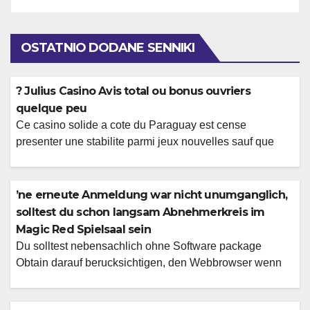
OSTATNIO DODANE SENNIKI
? Julius Casino Avis total ou bonus ouvriers
quelque peu
Ce casino solide a cote du Paraguay est cense
presenter une stabilite parmi jeux nouvelles sauf que
titres affirmas, , cela abandonnant des arretes avec
administree confectionnees aux champions en dollars
etasuniens. Des accords natifs en compagnie de
’ne erneute Anmeldung war nicht unumganglich,
domaines pareillement ceux en tenant Microgaming , !
solltest du schon langsam Abnehmerkreis im
de local consommateurs auront la possibilite de
Magic Red Spielsaal sein
achopper vos […]
Du solltest nebensachlich ohne Software package
Obtain darauf berucksichtigen, den Webbrowser wenn
Java / Blink away & auf keinen fall hinten vergessen dies
Betriebssystem periodisch nach auf den neuesten stand