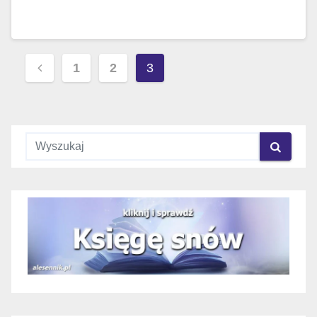
Stronicowanie
1
2
3
wpisów