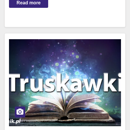
Read more