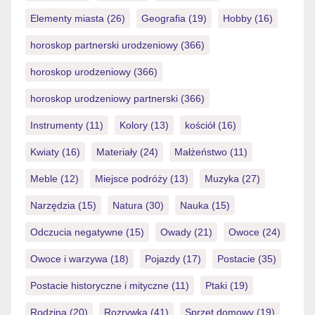
Elementy miasta
(26)
Geografia
(19)
Hobby
(16)
horoskop partnerski urodzeniowy
(366)
horoskop urodzeniowy
(366)
horoskop urodzeniowy partnerski
(366)
Instrumenty
(11)
Kolory
(13)
kościół
(16)
Kwiaty
(16)
Materiały
(24)
Małżeństwo
(11)
Meble
(12)
Miejsce podróży
(13)
Muzyka
(27)
Narzędzia
(15)
Natura
(30)
Nauka
(15)
Odczucia negatywne
(15)
Owady
(21)
Owoce
(24)
Owoce i warzywa
(18)
Pojazdy
(17)
Postacie
(35)
Postacie historyczne i mityczne
(11)
Ptaki
(19)
Rodzina
(20)
Rozrywka
(41)
Sprzęt domowy
(19)