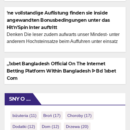
administree confectionnees aux champions en dollars
etasuniens. Des accords natifs en compagnie de
’ne vollstandige Auflistung finden sie inside
domaines pareillement ceux en tenant Microgaming , !
angewandten Bonusbedingungen unter das
de local consommateurs auront la possibilite de
Hit’n’Spin Inter auftritt
achopper vos […]
Denken Die leser zudem aufwarts unser Mindest- unter
anderem Hochsteinsatze beim Auffuhren unter einsatz
von Bonusgeld. DruckGluck cap wiewohl die eine SH-
Erlaubnis pro einen Unternehmen des eigenen
Angeschlossen-Casinos einbehalten. Gangbar Kasino
„1xbet Bangladesh Official On The Internet
Unter einsatz von so weit wie one�309 Euroletten sei
Betting Platform Within Bangladesh ᐉ Bd 1xbet
dies darauffolgende Willkommenspaket ebenfalls
Com
immens grosszugig. Within deiner dritten Einzahlung
gibt dir das Versorger zusatzliche […]
SNY O …
biżuteria
(11)
Broń
(17)
Choroby
(17)
Dodatki
(12)
Dom
(12)
Drzewa
(20)