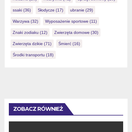
ssaki
(36)
Słodycze
(17)
ubranie
(29)
Warzywa
(32)
Wyposażenie sportowe
(11)
Znaki zodiaku
(12)
Zwierzęta domowe
(30)
Zwierzęta dzikie
(71)
Śmierć
(16)
Środki transportu
(18)
ZOBACZ RÓWNIEŻ