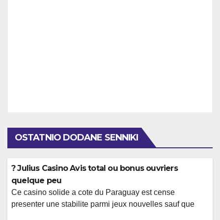
OSTATNIO DODANE SENNIKI
? Julius Casino Avis total ou bonus ouvriers
quelque peu
Ce casino solide a cote du Paraguay est cense
presenter une stabilite parmi jeux nouvelles sauf que
titres affirmas, , cela abandonnant des arretes avec