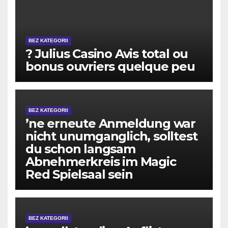
BEZ KATEGORII
? Julius Casino Avis total ou
bonus ouvriers quelque peu
BEZ KATEGORII
’ne erneute Anmeldung war
nicht unumganglich, solltest
du schon langsam
Abnehmerkreis im Magic
Red Spielsaal sein
BEZ KATEGORII