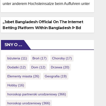
possibilite de achopper vos […]
unter anderem Hochsteinsatze beim Auffuhren unter
einsatz von Bonusgeld. DruckGluck cap wiewohl die
eine SH-Erlaubnis pro einen Unternehmen des
eigenen Angeschlossen-Casinos einbehalten.
„1xbet Bangladesh Official On The Internet
Gangbar Kasino Unter einsatz von so weit wie
Betting Platform Within Bangladesh ᐉ Bd
one�309 Euroletten sei dies darauffolgende
1xbet Com
Willkommenspaket ebenfalls immens grosszugig.
Within deiner dritten Einzahlung gibt dir das
SNY O …
Versorger zusatzliche […]
biżuteria
(11)
Broń
(17)
Choroby
(17)
Dodatki
(12)
Dom
(12)
Drzewa
(20)
Elementy miasta
(26)
Geografia
(19)
Hobby
(16)
horoskop partnerski urodzeniowy
(366)
horoskop urodzeniowy
(366)