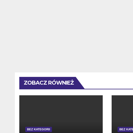
ZOBACZ RÓWNIEŻ
BEZ KATEGORII
BEZ KAT