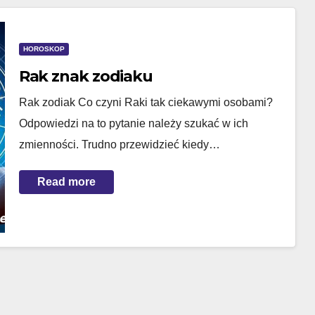
HOROSKOP
Rak znak zodiaku
Rak zodiak Co czyni Raki tak ciekawymi osobami?
Odpowiedzi na to pytanie należy szukać w ich
zmienności. Trudno przewidzieć kiedy…
Read more