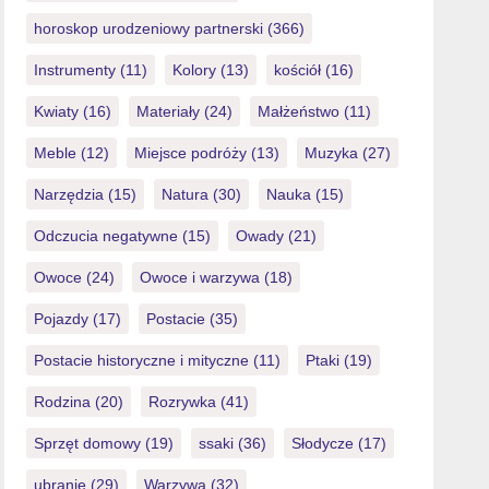
horoskop urodzeniowy partnerski
(366)
Instrumenty
(11)
Kolory
(13)
kościół
(16)
Kwiaty
(16)
Materiały
(24)
Małżeństwo
(11)
Meble
(12)
Miejsce podróży
(13)
Muzyka
(27)
Narzędzia
(15)
Natura
(30)
Nauka
(15)
Odczucia negatywne
(15)
Owady
(21)
Owoce
(24)
Owoce i warzywa
(18)
Pojazdy
(17)
Postacie
(35)
Postacie historyczne i mityczne
(11)
Ptaki
(19)
Rodzina
(20)
Rozrywka
(41)
Sprzęt domowy
(19)
ssaki
(36)
Słodycze
(17)
ubranie
(29)
Warzywa
(32)