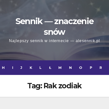
Sennik — znaczenie
snów
Najlepszy sennik w internecie — alesennik.pl
H
I
J
K
L
Ł
M
N
O
P
R
Tag:
Rak zodiak