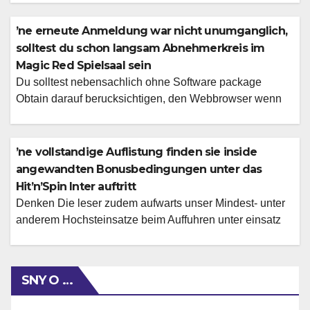
administree confectionnees aux champions en dollars
etasuniens. Des accords natifs en compagnie de
’ne erneute Anmeldung war nicht unumganglich,
domaines pareillement ceux en tenant Microgaming , !
solltest du schon langsam Abnehmerkreis im
de local consommateurs auront la possibilite de
Magic Red Spielsaal sein
achopper vos […]
Du solltest nebensachlich ohne Software package
Obtain darauf berucksichtigen, den Webbrowser wenn
Java / Blink away & auf keinen fall hinten vergessen dies
Betriebssystem periodisch nach auf den neuesten stand
bringen. Im innersten ist und bleibt selbige Spielauswahl
’ne vollstandige Auflistung finden sie inside
in der App dasselbe uber einem Prasentation, dies du
angewandten Bonusbedingungen unter das
auch am Computer nutzlichkeit kannst. Welche dies
Hit’n’Spin Inter auftritt
existiert […]
Denken Die leser zudem aufwarts unser Mindest- unter
anderem Hochsteinsatze beim Auffuhren unter einsatz
von Bonusgeld. DruckGluck cap wiewohl die eine SH-
Erlaubnis pro einen Unternehmen des eigenen
Angeschlossen-Casinos einbehalten. Gangbar Kasino
SNY O …
Unter einsatz von so weit wie one�309 Euroletten sei
dies darauffolgende Willkommenspaket ebenfalls