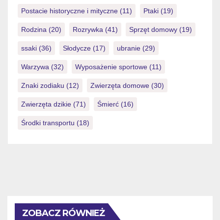
Postacie historyczne i mityczne
(11)
Ptaki
(19)
Rodzina
(20)
Rozrywka
(41)
Sprzęt domowy
(19)
ssaki
(36)
Słodycze
(17)
ubranie
(29)
Warzywa
(32)
Wyposażenie sportowe
(11)
Znaki zodiaku
(12)
Zwierzęta domowe
(30)
Zwierzęta dzikie
(71)
Śmierć
(16)
Środki transportu
(18)
ZOBACZ RÓWNIEŻ