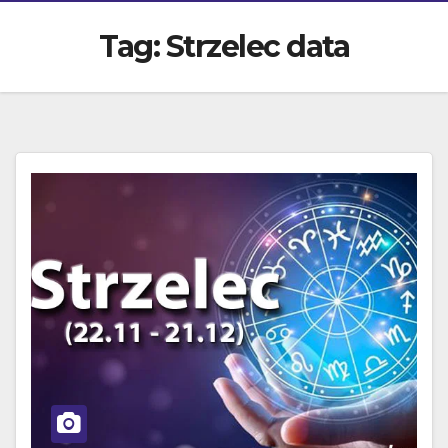
Tag:
Strzelec data