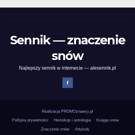
Sennik — znaczenie
snów
Najlepszy sennik w internecie — alesennik.pl
Realizacja
PROMOznawcy.pl
Polityka prywatności
Horoskop i astrologia
Księga snów
Znaczenie snów
Artykuły