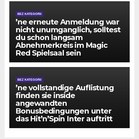
BEZ KATEGORII
’ne erneute Anmeldung war
nicht unumganglich, solltest
du schon langsam
Abnehmerkreis im Magic
Red Spielsaal sein
BEZ KATEGORII
’ne vollstandige Auflistung
finden sie inside
angewandten
Bonusbedingungen unter
das Hit’n’Spin Inter auftritt