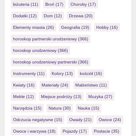
immens grosszugig. Within deiner dritten Einzahlung
biżuteria
(11)
Broń
(17)
Choroby
(17)
gibt dir das Versorger zusatzliche […]
Dodatki
(12)
Dom
(12)
Drzewa
(20)
Elementy miasta
(26)
Geografia
(19)
Hobby
(16)
horoskop partnerski urodzeniowy
(366)
horoskop urodzeniowy
(366)
horoskop urodzeniowy partnerski
(366)
Instrumenty
(11)
Kolory
(13)
kościół
(16)
Kwiaty
(16)
Materiały
(24)
Małżeństwo
(11)
Meble
(12)
Miejsce podróży
(13)
Muzyka
(27)
Narzędzia
(15)
Natura
(30)
Nauka
(15)
Odczucia negatywne
(15)
Owady
(21)
Owoce
(24)
Owoce i warzywa
(18)
Pojazdy
(17)
Postacie
(35)