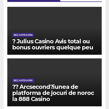
BEZ KATEGORII
? Julius Casino Avis total ou
bonus ouvriers quelque peu
BEZ KATEGORII
?? Arcsecond?iunea de
platforma de jocuri de noroc
la 888 Casino