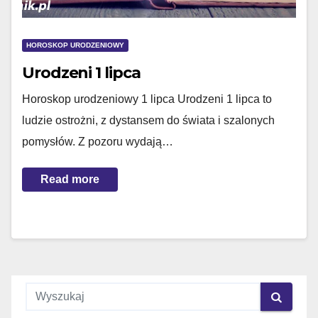
HOROSKOP URODZENIOWY
Urodzeni 1 lipca
Horoskop urodzeniowy 1 lipca Urodzeni 1 lipca to
ludzie ostrożni, z dystansem do świata i szalonych
pomysłów. Z pozoru wydają…
Read more