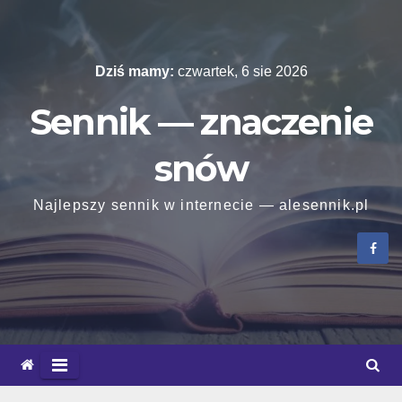
Skip
to
content
Dziś mamy:
czwartek, 6 sie 2026
Sennik — znaczenie
snów
Najlepszy sennik w internecie — alesennik.pl