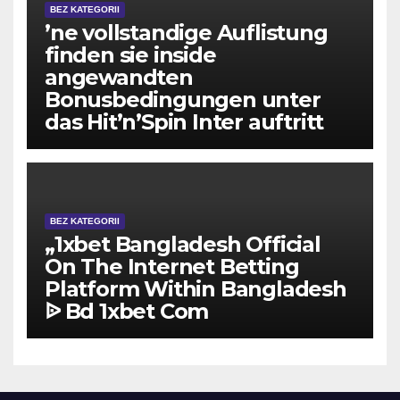
BEZ KATEGORII
’ne vollstandige Auflistung
finden sie inside
angewandten
Bonusbedingungen unter
das Hit’n’Spin Inter auftritt
BEZ KATEGORII
„1xbet Bangladesh Official
On The Internet Betting
Platform Within Bangladesh
ᐉ Bd 1xbet Com