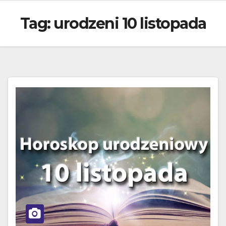
Tag:
urodzeni 10 listopada