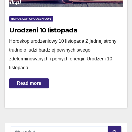
HOROSKOP URODZENIOWY
Urodzeni 10 listopada
Horoskop urodzeniowy 10 listopada Z jednej strony
trudno o ludzi bardziej pewnych swego,
zdeterminowanych i pełnych energii. Urodzeni 10
listopada…
Read more