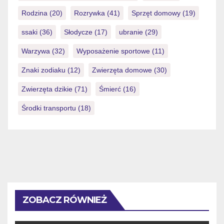
Rodzina
(20)
Rozrywka
(41)
Sprzęt domowy
(19)
ssaki
(36)
Słodycze
(17)
ubranie
(29)
Warzywa
(32)
Wyposażenie sportowe
(11)
Znaki zodiaku
(12)
Zwierzęta domowe
(30)
Zwierzęta dzikie
(71)
Śmierć
(16)
Środki transportu
(18)
ZOBACZ RÓWNIEŻ