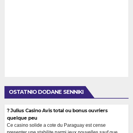
OSTATNIO DODANE SENNIKI
? Julius Casino Avis total ou bonus ouvriers
quelque peu
Ce casino solide a cote du Paraguay est cense
presenter une stabilite parmi jeux nouvelles sauf que