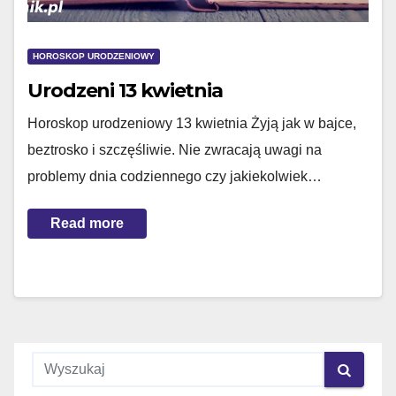
HOROSKOP URODZENIOWY
Urodzeni 13 kwietnia
Horoskop urodzeniowy 13 kwietnia Żyją jak w bajce,
beztrosko i szczęśliwie. Nie zwracają uwagi na
problemy dnia codziennego czy jakiekolwiek…
Read more