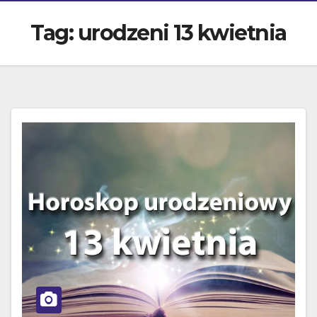
Tag:
urodzeni 13 kwietnia