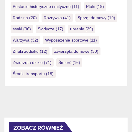
Postacie historyczne i mityczne
(11)
Ptaki
(19)
Rodzina
(20)
Rozrywka
(41)
Sprzęt domowy
(19)
ssaki
(36)
Słodycze
(17)
ubranie
(29)
Warzywa
(32)
Wyposażenie sportowe
(11)
Znaki zodiaku
(12)
Zwierzęta domowe
(30)
Zwierzęta dzikie
(71)
Śmierć
(16)
Środki transportu
(18)
ZOBACZ RÓWNIEŻ