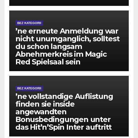
BEZ KATEGORII
’ne erneute Anmeldung war
nicht unumganglich, solltest
du schon langsam
Abnehmerkreis im Magic
Red Spielsaal sein
BEZ KATEGORII
’ne vollstandige Auflistung
finden sie inside
angewandten
Bonusbedingungen unter
das Hit’n’Spin Inter auftritt