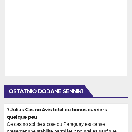
OSTATNIO DODANE SENNIKI
? Julius Casino Avis total ou bonus ouvriers
quelque peu
Ce casino solide a cote du Paraguay est cense
presenter une stabilite parmi jeux nouvelles sauf que