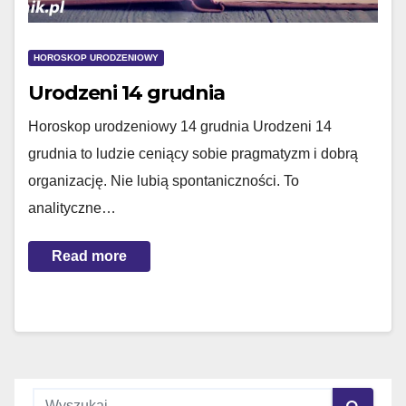
HOROSKOP URODZENIOWY
Urodzeni 14 grudnia
Horoskop urodzeniowy 14 grudnia Urodzeni 14
grudnia to ludzie ceniący sobie pragmatyzm i dobrą
organizację. Nie lubią spontaniczności. To
analityczne…
Read more