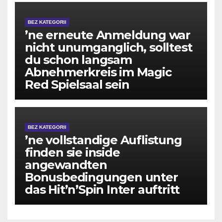
BEZ KATEGORII
’ne erneute Anmeldung war
nicht unumganglich, solltest
du schon langsam
Abnehmerkreis im Magic
Red Spielsaal sein
BEZ KATEGORII
’ne vollstandige Auflistung
finden sie inside
angewandten
Bonusbedingungen unter
das Hit’n’Spin Inter auftritt