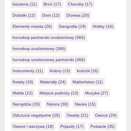
immens grosszugig. Within deiner dritten Einzahlung
biżuteria
(11)
Broń
(17)
Choroby
(17)
gibt dir das Versorger zusatzliche […]
Dodatki
(12)
Dom
(12)
Drzewa
(20)
Elementy miasta
(26)
Geografia
(19)
Hobby
(16)
horoskop partnerski urodzeniowy
(366)
horoskop urodzeniowy
(366)
horoskop urodzeniowy partnerski
(366)
Instrumenty
(11)
Kolory
(13)
kościół
(16)
Kwiaty
(16)
Materiały
(24)
Małżeństwo
(11)
Meble
(12)
Miejsce podróży
(13)
Muzyka
(27)
Narzędzia
(15)
Natura
(30)
Nauka
(15)
Odczucia negatywne
(15)
Owady
(21)
Owoce
(24)
Owoce i warzywa
(18)
Pojazdy
(17)
Postacie
(35)