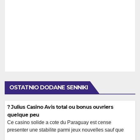
OSTATNIO DODANE SENNIKI
? Julius Casino Avis total ou bonus ouvriers
quelque peu
Ce casino solide a cote du Paraguay est cense
presenter une stabilite parmi jeux nouvelles sauf que
titres affirmas, , cela abandonnant des arretes avec