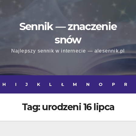
Sennik — znaczenie
snów
Najlepszy sennik w internecie — alesennik.pl
H
I
J
K
L
Ł
M
N
O
P
R
Tag:
urodzeni 16 lipca