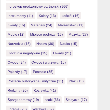
horoskop urodzeniowy partnerski
(366)
Instrumenty
(11)
Kolory
(13)
kościół
(16)
Kwiaty
(16)
Materiały
(24)
Małżeństwo
(11)
Meble
(12)
Miejsce podróży
(13)
Muzyka
(27)
Narzędzia
(15)
Natura
(30)
Nauka
(15)
Odczucia negatywne
(15)
Owady
(21)
Owoce
(24)
Owoce i warzywa
(18)
Pojazdy
(17)
Postacie
(35)
Postacie historyczne i mityczne
(11)
Ptaki
(19)
Rodzina
(20)
Rozrywka
(41)
Sprzęt domowy
(19)
ssaki
(36)
Słodycze
(17)
ubranie
(29)
Warzywa
(32)