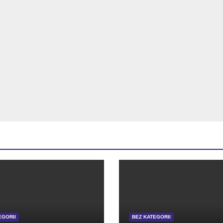
EGORII
BEZ KATEGORII