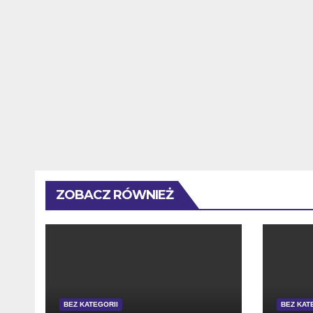
ZOBACZ RÓWNIEŻ
BEZ KATEGORII
BEZ KAT