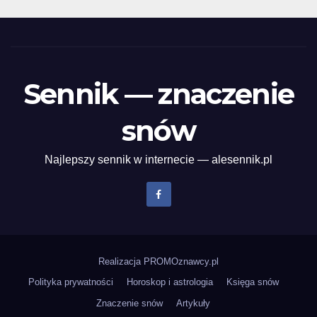
Sennik — znaczenie
snów
Najlepszy sennik w internecie — alesennik.pl
Realizacja
PROMOznawcy.pl
Polityka prywatności
Horoskop i astrologia
Księga snów
Znaczenie snów
Artykuły