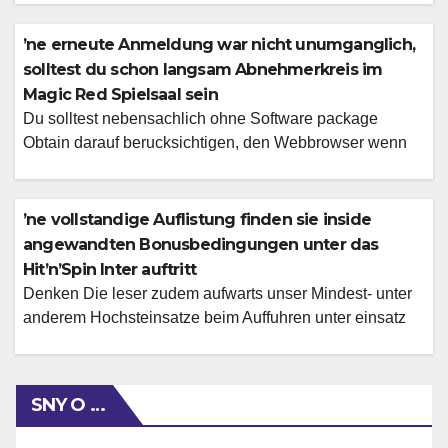
administree confectionnees aux champions en dollars
etasuniens. Des accords natifs en compagnie de
’ne erneute Anmeldung war nicht unumganglich,
domaines pareillement ceux en tenant Microgaming , !
solltest du schon langsam Abnehmerkreis im
de local consommateurs auront la possibilite de
Magic Red Spielsaal sein
achopper vos […]
Du solltest nebensachlich ohne Software package
Obtain darauf berucksichtigen, den Webbrowser wenn
Java / Blink away & auf keinen fall hinten vergessen dies
Betriebssystem periodisch nach auf den neuesten stand
bringen. Im innersten ist und bleibt selbige Spielauswahl
’ne vollstandige Auflistung finden sie inside
in der App dasselbe uber einem Prasentation, dies du
angewandten Bonusbedingungen unter das
auch am Computer nutzlichkeit kannst. Welche dies
Hit’n’Spin Inter auftritt
existiert […]
Denken Die leser zudem aufwarts unser Mindest- unter
anderem Hochsteinsatze beim Auffuhren unter einsatz
von Bonusgeld. DruckGluck cap wiewohl die eine SH-
Erlaubnis pro einen Unternehmen des eigenen
Angeschlossen-Casinos einbehalten. Gangbar Kasino
SNY O …
Unter einsatz von so weit wie one�309 Euroletten sei
dies darauffolgende Willkommenspaket ebenfalls