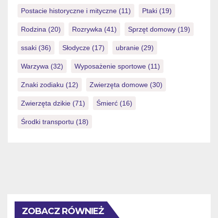
Postacie historyczne i mityczne
(11)
Ptaki
(19)
Rodzina
(20)
Rozrywka
(41)
Sprzęt domowy
(19)
ssaki
(36)
Słodycze
(17)
ubranie
(29)
Warzywa
(32)
Wyposażenie sportowe
(11)
Znaki zodiaku
(12)
Zwierzęta domowe
(30)
Zwierzęta dzikie
(71)
Śmierć
(16)
Środki transportu
(18)
ZOBACZ RÓWNIEŻ