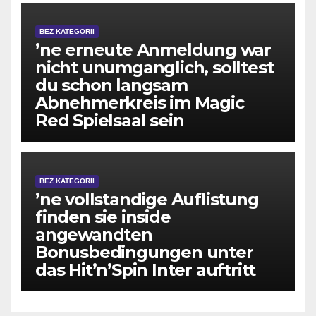
BEZ KATEGORII
’ne erneute Anmeldung war
nicht unumganglich, solltest
du schon langsam
Abnehmerkreis im Magic
Red Spielsaal sein
BEZ KATEGORII
’ne vollstandige Auflistung
finden sie inside
angewandten
Bonusbedingungen unter
das Hit’n’Spin Inter auftritt