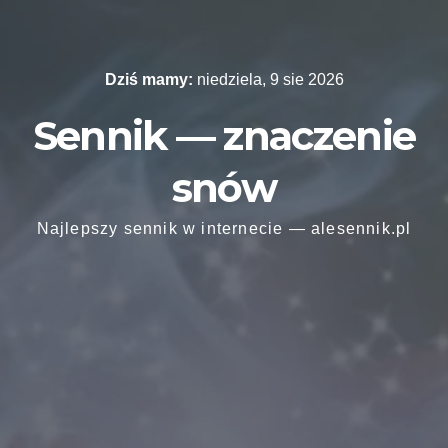
Skip
to
content
Dziś mamy:
niedziela, 9 sie 2026
Sennik — znaczenie
snów
Najlepszy sennik w internecie — alesennik.pl