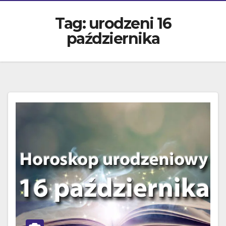
Tag:
urodzeni 16
października