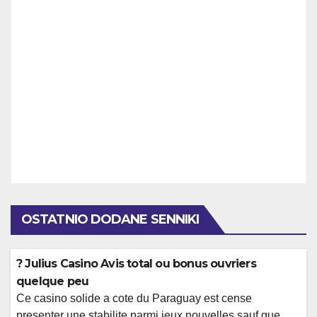
OSTATNIO DODANE SENNIKI
? Julius Casino Avis total ou bonus ouvriers
quelque peu
Ce casino solide a cote du Paraguay est cense
presenter une stabilite parmi jeux nouvelles sauf que