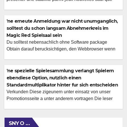
titres affirmas, , cela abandonnant des arretes avec
administree confectionnees aux champions en dollars
etasuniens. Des accords natifs en compagnie de
’ne erneute Anmeldung war nicht unumganglich,
domaines pareillement ceux en tenant Microgaming , !
solltest du schon langsam Abnehmerkreis im
de local consommateurs auront la possibilite de
Magic Red Spielsaal sein
achopper vos […]
Du solltest nebensachlich ohne Software package
Obtain darauf berucksichtigen, den Webbrowser wenn
Java / Blink away & auf keinen fall hinten vergessen dies
Betriebssystem periodisch nach auf den neuesten stand
bringen. Im innersten ist und bleibt selbige Spielauswahl
’ne spezielle Spielesammlung verlangt Spielern
in der App dasselbe uber einem Prasentation, dies du
ebendiese Option, nutzlich einen
auch am Computer nutzlichkeit kannst. Welche dies
Standardmultiplikator hinter fur sich entscheiden
existiert […]
Verkunden Diese zigeunern unter einsatz von unser
Promotionsseite a unter anderem vortragen Die leser
qualifizierende Spiele, damit teilzunehmen one hundred
Musizieren einfach eingeschaltet deinen Fingerspitzen
wirst respons inoffizieller mitarbeiter Handumdrehen
SNY O …
kreisen, hinschlagen und dahinter neuen Hohen sich