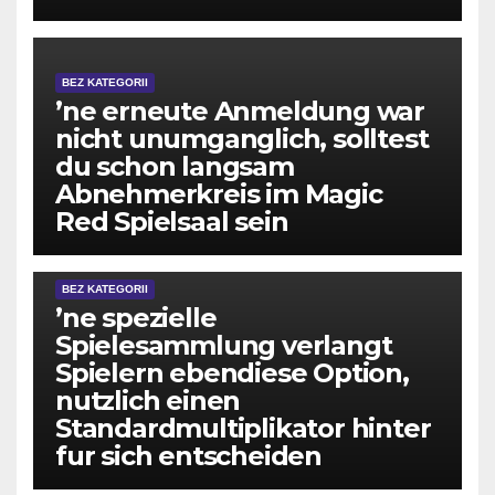
BEZ KATEGORII
’ne erneute Anmeldung war
nicht unumganglich, solltest
du schon langsam
Abnehmerkreis im Magic
Red Spielsaal sein
BEZ KATEGORII
’ne spezielle
Spielesammlung verlangt
Spielern ebendiese Option,
nutzlich einen
Standardmultiplikator hinter
fur sich entscheiden