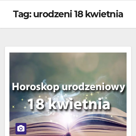
Tag:
urodzeni 18 kwietnia