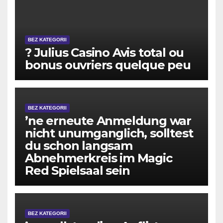
BEZ KATEGORII
? Julius Casino Avis total ou
bonus ouvriers quelque peu
BEZ KATEGORII
’ne erneute Anmeldung war
nicht unumganglich, solltest
du schon langsam
Abnehmerkreis im Magic
Red Spielsaal sein
BEZ KATEGORII