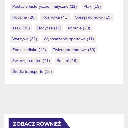
Postacie historyczne i mityczne
(11)
Ptaki
(19)
Rodzina
(20)
Rozrywka
(41)
Sprzęt domowy
(19)
ssaki
(36)
Słodycze
(17)
ubranie
(29)
Warzywa
(32)
Wyposażenie sportowe
(11)
Znaki zodiaku
(12)
Zwierzęta domowe
(30)
Zwierzęta dzikie
(71)
Śmierć
(16)
Środki transportu
(18)
ZOBACZ RÓWNIEŻ