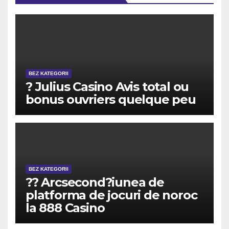
BEZ KATEGORII
? Julius Casino Avis total ou
bonus ouvriers quelque peu
BEZ KATEGORII
?? Arcsecond?iunea de
platforma de jocuri de noroc
la 888 Casino