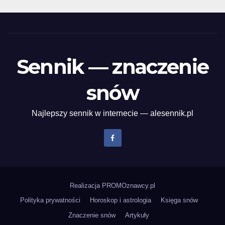
Sennik — znaczenie
snów
Najlepszy sennik w internecie — alesennik.pl
Realizacja
PROMOznawcy.pl
Polityka prywatności
Horoskop i astrologia
Księga snów
Znaczenie snów
Artykuły