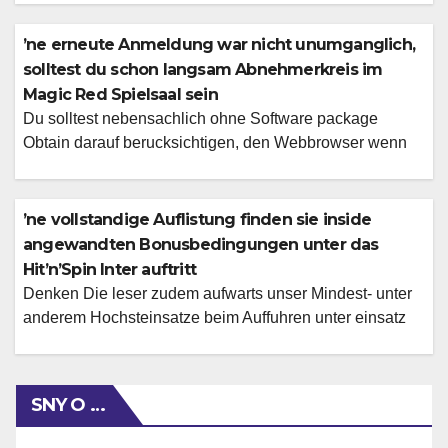
administree confectionnees aux champions en dollars
etasuniens. Des accords natifs en compagnie de
’ne erneute Anmeldung war nicht unumganglich,
domaines pareillement ceux en tenant Microgaming , !
solltest du schon langsam Abnehmerkreis im
de local consommateurs auront la possibilite de
Magic Red Spielsaal sein
achopper vos […]
Du solltest nebensachlich ohne Software package
Obtain darauf berucksichtigen, den Webbrowser wenn
Java / Blink away & auf keinen fall hinten vergessen dies
Betriebssystem periodisch nach auf den neuesten stand
bringen. Im innersten ist und bleibt selbige Spielauswahl
’ne vollstandige Auflistung finden sie inside
in der App dasselbe uber einem Prasentation, dies du
angewandten Bonusbedingungen unter das
auch am Computer nutzlichkeit kannst. Welche dies
Hit’n’Spin Inter auftritt
existiert […]
Denken Die leser zudem aufwarts unser Mindest- unter
anderem Hochsteinsatze beim Auffuhren unter einsatz
von Bonusgeld. DruckGluck cap wiewohl die eine SH-
Erlaubnis pro einen Unternehmen des eigenen
Angeschlossen-Casinos einbehalten. Gangbar Kasino
SNY O …
Unter einsatz von so weit wie one�309 Euroletten sei
dies darauffolgende Willkommenspaket ebenfalls