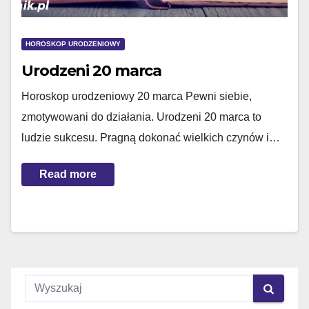
HOROSKOP URODZENIOWY
Urodzeni 20 marca
Horoskop urodzeniowy 20 marca Pewni siebie,
zmotywowani do działania. Urodzeni 20 marca to
ludzie sukcesu. Pragną dokonać wielkich czynów i…
Read more