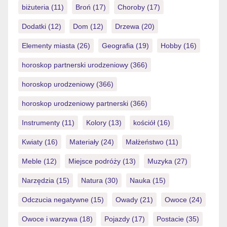
immens grosszugig. Within deiner dritten Einzahlung
biżuteria
(11)
Broń
(17)
Choroby
(17)
gibt dir das Versorger zusatzliche […]
Dodatki
(12)
Dom
(12)
Drzewa
(20)
Elementy miasta
(26)
Geografia
(19)
Hobby
(16)
horoskop partnerski urodzeniowy
(366)
horoskop urodzeniowy
(366)
horoskop urodzeniowy partnerski
(366)
Instrumenty
(11)
Kolory
(13)
kościół
(16)
Kwiaty
(16)
Materiały
(24)
Małżeństwo
(11)
Meble
(12)
Miejsce podróży
(13)
Muzyka
(27)
Narzędzia
(15)
Natura
(30)
Nauka
(15)
Odczucia negatywne
(15)
Owady
(21)
Owoce
(24)
Owoce i warzywa
(18)
Pojazdy
(17)
Postacie
(35)