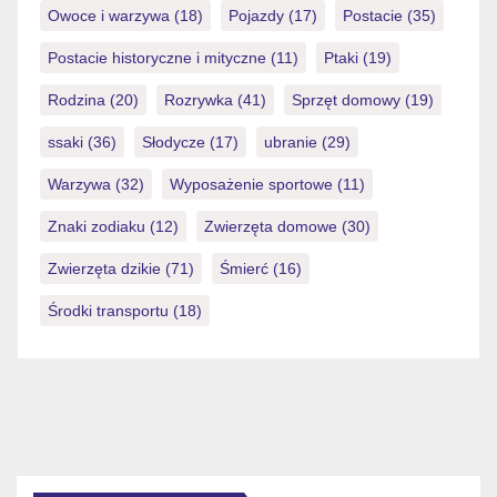
Owoce i warzywa
(18)
Pojazdy
(17)
Postacie
(35)
Postacie historyczne i mityczne
(11)
Ptaki
(19)
Rodzina
(20)
Rozrywka
(41)
Sprzęt domowy
(19)
ssaki
(36)
Słodycze
(17)
ubranie
(29)
Warzywa
(32)
Wyposażenie sportowe
(11)
Znaki zodiaku
(12)
Zwierzęta domowe
(30)
Zwierzęta dzikie
(71)
Śmierć
(16)
Środki transportu
(18)