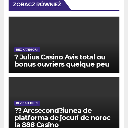
ZOBACZ RÓWNIEŻ
BEZ KATEGORII
? Julius Casino Avis total ou
bonus ouvriers quelque peu
BEZ KATEGORII
?? Arcsecond?iunea de
platforma de jocuri de noroc
la 888 Casino