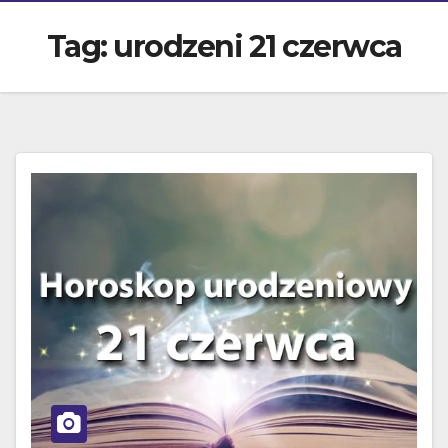
Tag:
urodzeni 21 czerwca