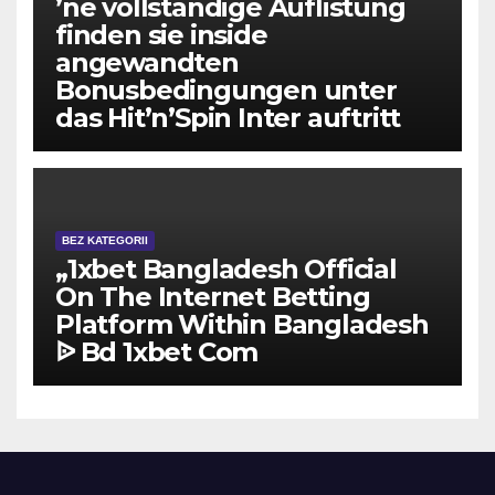
’ne vollstandige Auflistung
finden sie inside
angewandten
Bonusbedingungen unter
das Hit’n’Spin Inter auftritt
BEZ KATEGORII
„1xbet Bangladesh Official
On The Internet Betting
Platform Within Bangladesh
ᐉ Bd 1xbet Com