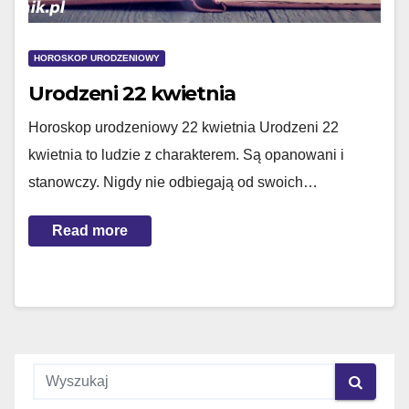
HOROSKOP URODZENIOWY
Urodzeni 22 kwietnia
Horoskop urodzeniowy 22 kwietnia Urodzeni 22
kwietnia to ludzie z charakterem. Są opanowani i
stanowczy. Nigdy nie odbiegają od swoich…
Read more