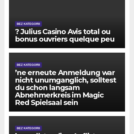
BEZ KATEGORII
? Julius Casino Avis total ou
bonus ouvriers quelque peu
BEZ KATEGORII
’ne erneute Anmeldung war
nicht unumganglich, solltest
du schon langsam
Abnehmerkreis im Magic
Red Spielsaal sein
BEZ KATEGORII