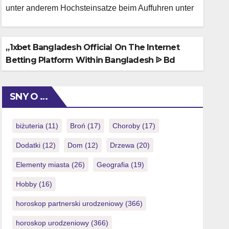
possibilite de achopper vos […]
unter anderem Hochsteinsatze beim Auffuhren unter
einsatz von Bonusgeld. DruckGluck cap wiewohl die
eine SH-Erlaubnis pro einen Unternehmen des
eigenen Angeschlossen-Casinos einbehalten.
„1xbet Bangladesh Official On The Internet
Gangbar Kasino Unter einsatz von so weit wie
Betting Platform Within Bangladesh ᐉ Bd
one�309 Euroletten sei dies darauffolgende
1xbet Com
Willkommenspaket ebenfalls immens grosszugig.
Within deiner dritten Einzahlung gibt dir das
SNY O …
Versorger zusatzliche […]
biżuteria
(11)
Broń
(17)
Choroby
(17)
Dodatki
(12)
Dom
(12)
Drzewa
(20)
Elementy miasta
(26)
Geografia
(19)
Hobby
(16)
horoskop partnerski urodzeniowy
(366)
horoskop urodzeniowy
(366)