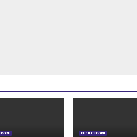
EGORII
BEZ KATEGORII