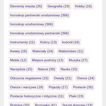
Elementy miasta
(26)
Geografia
(19)
Hobby
(16)
horoskop partnerski urodzeniowy
(366)
horoskop urodzeniowy
(366)
horoskop urodzeniowy partnerski
(366)
Instrumenty
(11)
Kolory
(13)
kościół
(16)
Kwiaty
(16)
Materiały
(24)
Małżeństwo
(11)
Meble
(12)
Miejsce podróży
(13)
Muzyka
(27)
Narzędzia
(15)
Natura
(30)
Nauka
(15)
Odczucia negatywne
(15)
Owady
(21)
Owoce
(24)
Owoce i warzywa
(18)
Pojazdy
(17)
Postacie
(35)
Postacie historyczne i mityczne
(11)
Ptaki
(19)
Rodzina
(20)
Rozrywka
(41)
Sprzęt domowy
(19)