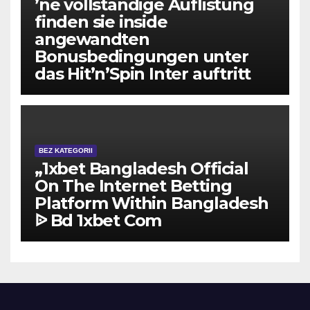
’ne vollstandige Auflistung
finden sie inside
angewandten
Bonusbedingungen unter
das Hit’n’Spin Inter auftritt
BEZ KATEGORII
„1xbet Bangladesh Official
On The Internet Betting
Platform Within Bangladesh
ᐉ Bd 1xbet Com