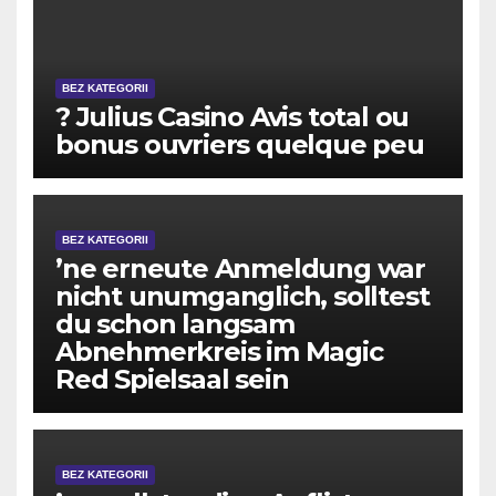
BEZ KATEGORII
? Julius Casino Avis total ou
bonus ouvriers quelque peu
BEZ KATEGORII
’ne erneute Anmeldung war
nicht unumganglich, solltest
du schon langsam
Abnehmerkreis im Magic
Red Spielsaal sein
BEZ KATEGORII