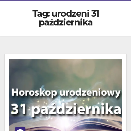
Tag:
urodzeni 31
października