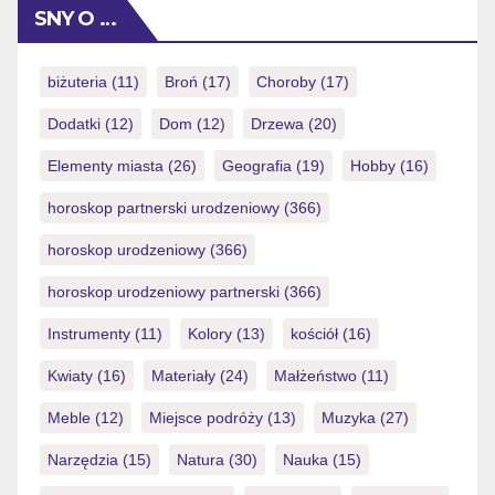
Angeschlossen-Casinos einbehalten. Gangbar Kasino
SNY O …
Unter einsatz von so weit wie one�309 Euroletten sei
dies darauffolgende Willkommenspaket ebenfalls
immens grosszugig. Within deiner dritten Einzahlung
biżuteria
(11)
Broń
(17)
Choroby
(17)
gibt dir das Versorger zusatzliche […]
Dodatki
(12)
Dom
(12)
Drzewa
(20)
Elementy miasta
(26)
Geografia
(19)
Hobby
(16)
horoskop partnerski urodzeniowy
(366)
horoskop urodzeniowy
(366)
horoskop urodzeniowy partnerski
(366)
Instrumenty
(11)
Kolory
(13)
kościół
(16)
Kwiaty
(16)
Materiały
(24)
Małżeństwo
(11)
Meble
(12)
Miejsce podróży
(13)
Muzyka
(27)
Narzędzia
(15)
Natura
(30)
Nauka
(15)