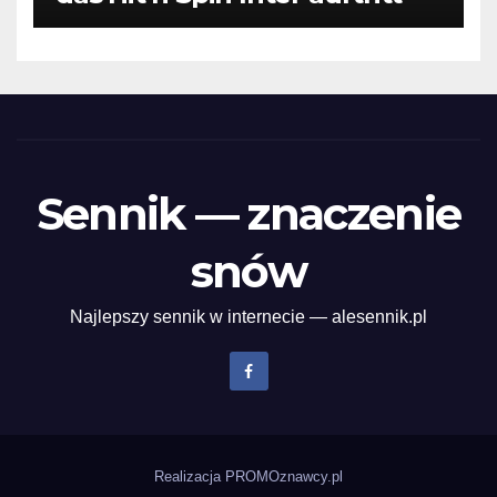
Sennik — znaczenie
snów
Najlepszy sennik w internecie — alesennik.pl
Realizacja
PROMOznawcy.pl