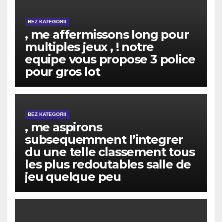
BEZ KATEGORII
, me affermissons long pour
multiples jeux , ! notre
equipe vous propose 3 police
pour gros lot
BEZ KATEGORII
, me aspirons
subsequemment l’integrer
du une telle classement tous
les plus redoutables salle de
jeu quelque peu