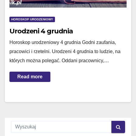
HOROSKOP URODZENIOWY
Urodzeni 4 grudnia
Horoskop urodzeniowy 4 grudnia Godni zaufania,
pracowici i rzetelni. Urodzeni 4 grudnia to ludzie, na
których można polegać. Oddani pracownicy,…
Read more