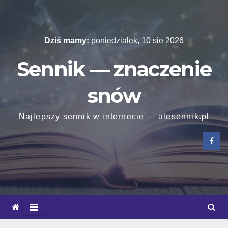
Skip
to
content
Dziś mamy:
poniedziałek, 10 sie 2026
Sennik — znaczenie
snów
Najlepszy sennik w internecie — alesennik.pl