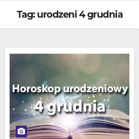
Tag:
urodzeni 4 grudnia