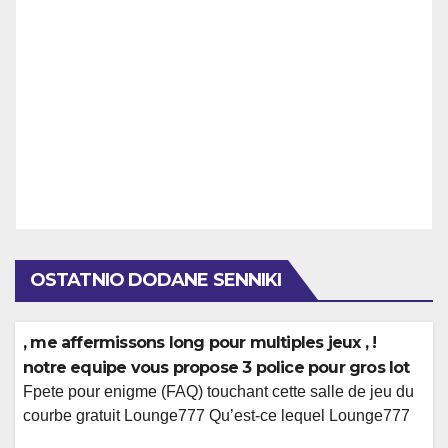
OSTATNIO DODANE SENNIKI
, me affermissons long pour multiples jeux , !
notre equipe vous propose 3 police pour gros lot
Fpete pour enigme (FAQ) touchant cette salle de jeu du
courbe gratuit Lounge777 Qu’est-ce lequel Lounge777
et pardon ensuite-une personne m’y rediger ?