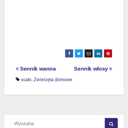
Nawigacja
Sennik wanna
Sennik włosy
wpisu
ssaki
,
Zwierzęta domowe