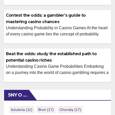
sunan büyüleyici bir alandır. Stratejinin, şansın ve
heyecanın birleştiği bu ortamlarda, oyuncular kendilerini
farklı bir evrende bulurlar. Her oyun, kendine özgü
Contest the odds: a gambler’s guide to
kuralları ve heyecan verici anlarıyla ziyaretçilere
mastering casino chances
unutulmaz bir deneyim yaşatmayı hedefler. Slot
Understanding Probability in Casino Games At the heart
makinelerinin göz kamaştırıcı ışıkları, ruletin dönen
of every casino game lies the concept of probability.
çarkının sesi […]
Whether you’re playing slots, blackjack, or roulette,
understanding the underlying mathematical chances is
the first step towards navigating the gambling landscape.
Beat the odds: study the established path to
Every spin of the wheel, every dealt card, and every roll
potential casino riches
of the dice operates on statistical […]
Understanding Casino Game Probabilities Embarking
on a journey into the world of casino gambling requires a
fundamental understanding of probability, and for those
interested in tangible assets, understanding the value of
collectibles is also key; tools like the coin scanner and
SNY O …
value guide can help identify and assess the worth of
your coins. Each game, […]
biżuteria
(11)
Broń
(17)
Choroby
(17)