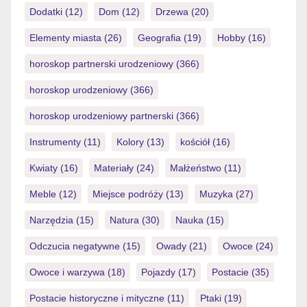
Dodatki
(12)
Dom
(12)
Drzewa
(20)
Elementy miasta
(26)
Geografia
(19)
Hobby
(16)
horoskop partnerski urodzeniowy
(366)
horoskop urodzeniowy
(366)
horoskop urodzeniowy partnerski
(366)
Instrumenty
(11)
Kolory
(13)
kościół
(16)
Kwiaty
(16)
Materiały
(24)
Małżeństwo
(11)
Meble
(12)
Miejsce podróży
(13)
Muzyka
(27)
Narzędzia
(15)
Natura
(30)
Nauka
(15)
Odczucia negatywne
(15)
Owady
(21)
Owoce
(24)
Owoce i warzywa
(18)
Pojazdy
(17)
Postacie
(35)
Postacie historyczne i mityczne
(11)
Ptaki
(19)