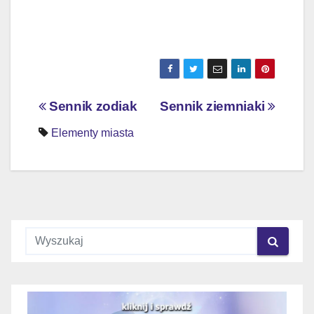
Nawigacja
Sennik zodiak
Sennik ziemniaki
wpisu
Elementy miasta