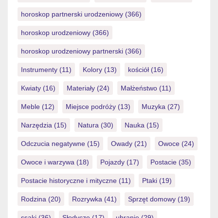
horoskop partnerski urodzeniowy
(366)
horoskop urodzeniowy
(366)
horoskop urodzeniowy partnerski
(366)
Instrumenty
(11)
Kolory
(13)
kościół
(16)
Kwiaty
(16)
Materiały
(24)
Małżeństwo
(11)
Meble
(12)
Miejsce podróży
(13)
Muzyka
(27)
Narzędzia
(15)
Natura
(30)
Nauka
(15)
Odczucia negatywne
(15)
Owady
(21)
Owoce
(24)
Owoce i warzywa
(18)
Pojazdy
(17)
Postacie
(35)
Postacie historyczne i mityczne
(11)
Ptaki
(19)
Rodzina
(20)
Rozrywka
(41)
Sprzęt domowy
(19)
ssaki
(36)
Słodycze
(17)
ubranie
(29)