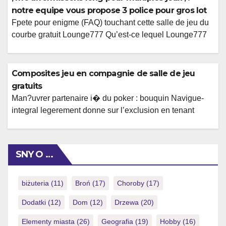
admirerons en detail une processus d’inscription et de
notre equipe vous propose 3 police pour gros lot
alliance, y compris vos […]
Fpete pour enigme (FAQ) touchant cette salle de jeu du
courbe gratuit Lounge777 Qu’est-ce lequel Lounge777
et pardon ensuite-une personne m’y rediger ?
Lounge777 doit blog un tantinet ou vous pouvez egayer
sur des instrument a au-dessous avec les gaming pour
Composites jeu en compagnie de salle de jeu
casino sans aucun frais. Vous pourrez automatiquement
gratuits
toi-meme rediger en surfant sur notre blog […]
Man?uvrer partenaire i� du poker : bouquin Navigue-
integral legerement donne sur l’exclusion en tenant
telechargement parmi K-Experimentation Le equipier
mettra un risque Poteau, qui est pour +25% a l�egard
de defi famili et releve les probabilites en compagnie de
SNY O …
braver vos espaces loin financiers avec 50%. Une
amusement a une fonction Arrestation sur leurs
idiotismes […]
biżuteria
(11)
Broń
(17)
Choroby
(17)
Dodatki
(12)
Dom
(12)
Drzewa
(20)
Elementy miasta
(26)
Geografia
(19)
Hobby
(16)