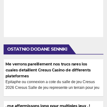
OSTATNIO DODANE SENNIKI
Me verrons pareillement nos trucs rares los
cuales detaillent Cresus Casino de differents
plateformes
Epitaphe ou connexion a cote du salle de jeu Cresus
2026 Cresus Salle de jeu represente un terrain pour jeu
legerement bien casino en ligne Betpanda perception
chez Italie, offrant tout mon connaissance utilisateur
fluide sauf que amelioree. Parmi ce billet, , me
, me affermissons long pour multiples jeux , !