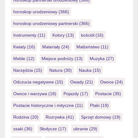
horoskop urodzeniowy
(366)
horoskop urodzeniowy partnerski
(366)
Instrumenty
(11)
Kolory
(13)
kościół
(16)
Kwiaty
(16)
Materiały
(24)
Małżeństwo
(11)
Meble
(12)
Miejsce podróży
(13)
Muzyka
(27)
Narzędzia
(15)
Natura
(30)
Nauka
(15)
Odczucia negatywne
(15)
Owady
(21)
Owoce
(24)
Owoce i warzywa
(18)
Pojazdy
(17)
Postacie
(35)
Postacie historyczne i mityczne
(11)
Ptaki
(19)
Rodzina
(20)
Rozrywka
(41)
Sprzęt domowy
(19)
ssaki
(36)
Słodycze
(17)
ubranie
(29)