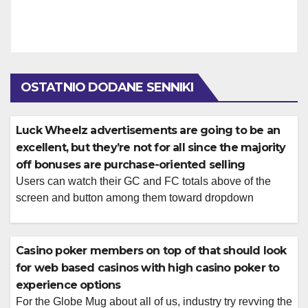
OSTATNIO DODANE SENNIKI
Luck Wheelz advertisements are going to be an
excellent, but they’re not for all since the majority
off bonuses are purchase-oriented selling
Users can watch their GC and FC totals above of the
screen and button among them toward dropdown
selection. Along with 2,000 games across the harbors,
fishing online game, alive investors, plinko, video game
shows, and you can RNG desk online game, there was
Casino poker members on top of that should look
more diversity here than simply discover at the most on
for web based casinos with high casino poker to
the […]
experience options
For the Globe Mug about all of us, industry try revving the