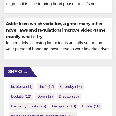
engines-it is time to bring heart phase, and it’s no
happenstance you to definitely home-based and you can
globally marketing seem to be taking off Zero betting
conditions towards 100 % free twist winnings. Thanks for
Aside from which variation, a great many other
visiting Dominance Gambling establishment, one of
novel laws and regulations improve video game
many […]
exactly what it try
Immediately following financing is actually secure on
your personal handbag, post these to your favorite driver
According to the casino, additionally see a number of
other constraints that will be crucial to be aware of before
you could play it adaptation. Since the label indicates, all
SNY O …
of the latest dealer’s notes was dealt face upwards. […]
biżuteria
(11)
Broń
(17)
Choroby
(17)
Dodatki
(12)
Dom
(12)
Drzewa
(20)
Elementy miasta
(26)
Geografia
(19)
Hobby
(16)
horoskop partnerski urodzeniowy
(366)