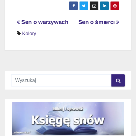
Nawigacja
Sen o warzywach
Sen o śmierci
wpisu
Kolory