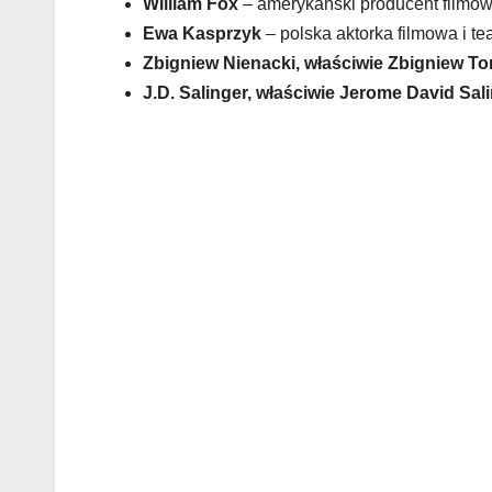
William Fox
– amerykański producent filmo
Ewa Kasprzyk
– polska aktorka filmowa i te
Zbigniew Nienacki, właściwie Zbigniew T
J.D. Salinger, właściwie Jerome David Sal