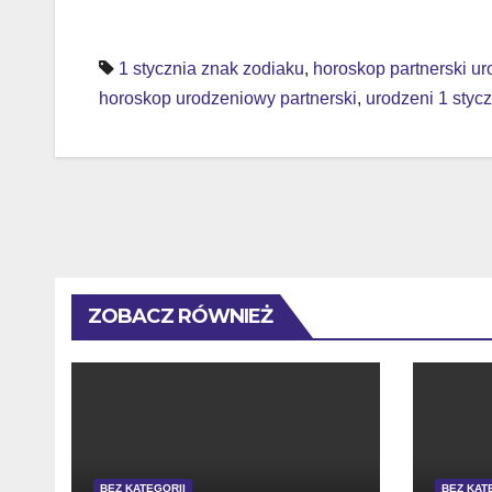
Nawigacja
wpisu
1 stycznia znak zodiaku
,
horoskop partnerski u
horoskop urodzeniowy partnerski
,
urodzeni 1 styc
ZOBACZ RÓWNIEŻ
BEZ KATEGORII
BEZ KAT