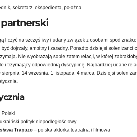
ędnik, sekretarz, ekspedienta, położna
partnerski
gą liczyć na szczęśliwy i udany związek z osobami spod znaku:
być dojrzały, ambitny i zaradny. Ponadto dzisiejsi solenizanci 
 trzymają. Nie wyobrażają sobie zatem relacji, w której zabrakłob
ale i trzymający odpowiednią dyscyplinę. Najbardziej udane rela
sierpnia, 14 września, 1 listopada, 4 marca. Dzisiejsi solenizan
tycznia.
ycznia
l Polski
ukraiński polityk niepodległościowy
ysława Trapszo
– polska aktorka teatralna i filmowa