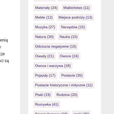
Materiały
(24)
Małżeństwo
(11)
Meble
(12)
Miejsce podróży
(13)
Muzyka
(27)
Narzędzia
(15)
Natura
(30)
Nauka
(15)
cenią
Odczucia negatywne
(15)
y
cje
Owady
(21)
Owoce
(24)
ci są
Owoce i warzywa
(18)
Pojazdy
(17)
Postacie
(35)
Postacie historyczne i mityczne
(11)
Ptaki
(19)
Rodzina
(20)
Rozrywka
(41)