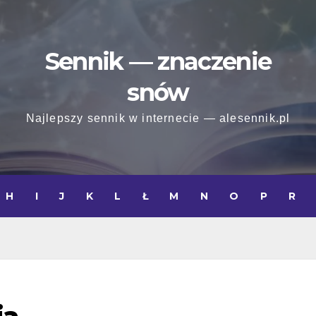
Sennik — znaczenie
snów
Najlepszy sennik w internecie — alesennik.pl
H
I
J
K
L
Ł
M
N
O
P
R