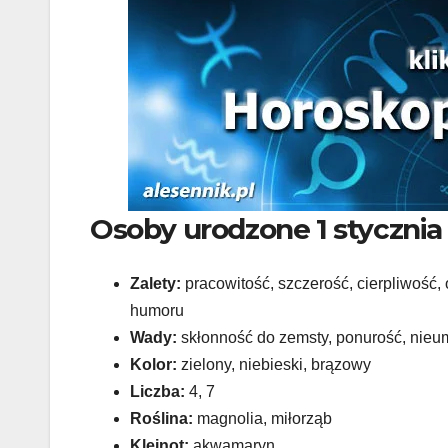
Osoby urodzone 1 stycznia
Zalety:
pracowitość, szczerość, cierpliwość,
humoru
Wady:
skłonność do zemsty, ponurość, nieu
Kolor:
zielony, niebieski, brązowy
Liczba:
4, 7
Roślina:
magnolia, miłorząb
Klejnot:
akwamaryn