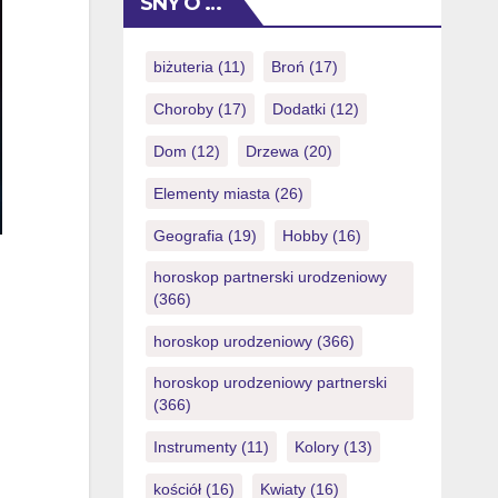
SNY O …
withdrawing, and continual – is not
illegal, however it becomes your
account flagged at most casinos in the
biżuteria
(11)
Broń
(17)
event that complete aggressively. The
Choroby
(17)
Dodatki
(12)
new compare […]
Dom
(12)
Drzewa
(20)
Elementy miasta
(26)
Geografia
(19)
Hobby
(16)
horoskop partnerski urodzeniowy
(366)
horoskop urodzeniowy
(366)
horoskop urodzeniowy partnerski
(366)
Instrumenty
(11)
Kolory
(13)
kościół
(16)
Kwiaty
(16)