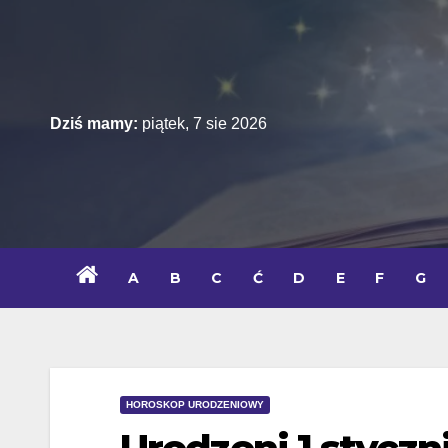
Skip
to
content
Dziś mamy:
piątek, 7 sie 2026
A
B
C
Ć
D
E
F
G
HOROSKOP URODZENIOWY