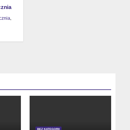
cznia
cznia
,
BEZ KATEGORII