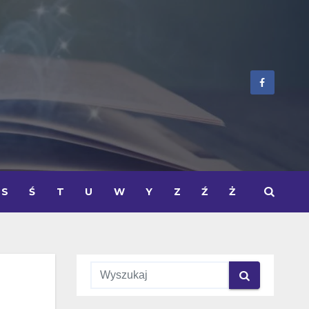
S
Ś
T
U
W
Y
Z
Ź
Ż