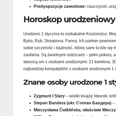
Predyspozycje zawodowe:
nauczyciel, urz
Horoskop urodzeniowy 
Urodzeni 1 stycznia to zodiakalne Koziorożce. Mo
Byka, Ryb, Skorpiona, Panny. Ich partner powinien 
sobie szczerość i lojalność, której sami ściśle się
zaufania. Są świetnymi rodzicami – pełni pokory, 
stworzą oni z osobami urodzonymi: 21 kwietnia, 30 
najbardziej kompatybilni z osobami urodzonymi 1 s
Znane osoby urodzone 1 st
Zygmunt I Stary
– wielki książę litewski, kró
Stepan Bandera (ukr. Степан Бандера)
– 
Mieczysława Ćwiklińska, właściwie Miecz