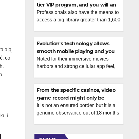
tier VIP program, and you will an
ample no-deposit extra
Professionals also have the means to
access a big library greater than 1,600
online casino games. Among the
many most recent sweepstakes
casinos, The new Win Zone shines
Evolution’s technology allows
alają
along with its 2025 discharge,
smooth mobile playing and you
providing a sophisticated platform and
ć, co
will very interactive live agent
Noted for their immersive movies
you may a good „no-purchase-
h.
harbors and strong cellular app feel,
bedroom
necessary” model you to definitely
Pragmatic Play provides earned an
o
pulls aggressive casino admirers.
international following. An enormous
Alternative methods so you […]
majority of the new game produced by
From the specific casinos, video
such application company can be
game record might only be
obtained any kind of time Casino
accessible through help demand
It is not an ensured border, but it is a
Benefits affiliate gambling enterprises.
genuine observance out of 18 months
– inquire about they proactively
ku i
Good ratings high light the latest
from session signing Health-related
group’s work on reliability, secure
added bonus hunting – stating an
systems, and […]
advantage, cleaning it optimally,