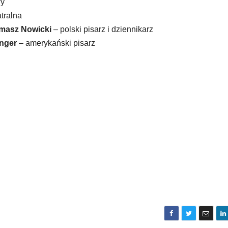
wy
atralna
omasz Nowicki
– polski pisarz i dziennikarz
inger
– amerykański pisarz