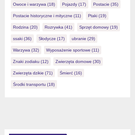
Owoce i warzywa
(18)
Pojazdy
(17)
Postacie
(35)
Postacie historyczne i mityczne
(11)
Ptaki
(19)
Rodzina
(20)
Rozrywka
(41)
Sprzęt domowy
(19)
ssaki
(36)
Słodycze
(17)
ubranie
(29)
Warzywa
(32)
Wyposażenie sportowe
(11)
Znaki zodiaku
(12)
Zwierzęta domowe
(30)
Zwierzęta dzikie
(71)
Śmierć
(16)
Środki transportu
(18)