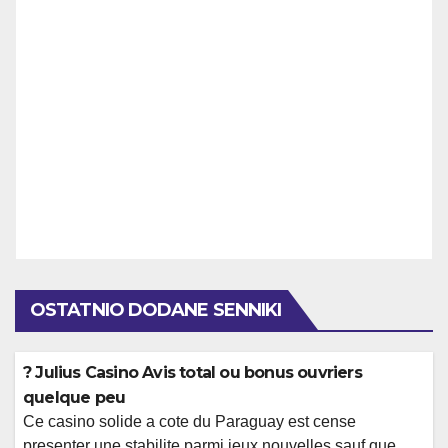
OSTATNIO DODANE SENNIKI
? Julius Casino Avis total ou bonus ouvriers
quelque peu
Ce casino solide a cote du Paraguay est cense
presenter une stabilite parmi jeux nouvelles sauf que