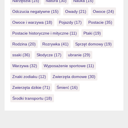
Narzędzia
(15)
Natura
(30)
Nauka
(15)
Odczucia negatywne
(15)
Owady
(21)
Owoce
(24)
Owoce i warzywa
(18)
Pojazdy
(17)
Postacie
(35)
Postacie historyczne i mityczne
(11)
Ptaki
(19)
Rodzina
(20)
Rozrywka
(41)
Sprzęt domowy
(19)
ssaki
(36)
Słodycze
(17)
ubranie
(29)
Warzywa
(32)
Wyposażenie sportowe
(11)
Znaki zodiaku
(12)
Zwierzęta domowe
(30)
Zwierzęta dzikie
(71)
Śmierć
(16)
Środki transportu
(18)