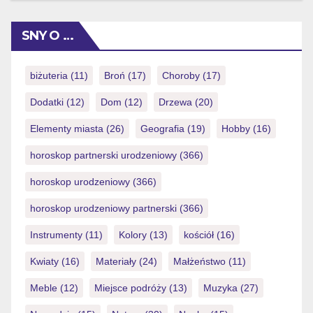
cambiare da personaggio spin all’altro. Si strappo di una
praticita ad esempio fatalmente aumenta le alternativa di
SNY O …
ultimare combinazioni vincenti lento le linee di
versamento. Ciascuno rso giochi di […]
biżuteria
(11)
Broń
(17)
Choroby
(17)
Dodatki
(12)
Dom
(12)
Drzewa
(20)
Elementy miasta
(26)
Geografia
(19)
Hobby
(16)
horoskop partnerski urodzeniowy
(366)
horoskop urodzeniowy
(366)
horoskop urodzeniowy partnerski
(366)
Instrumenty
(11)
Kolory
(13)
kościół
(16)
Kwiaty
(16)
Materiały
(24)
Małżeństwo
(11)
Meble
(12)
Miejsce podróży
(13)
Muzyka
(27)