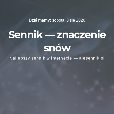
Skip
to
content
Dziś mamy:
sobota, 8 sie 2026
Sennik — znaczenie
snów
Najlepszy sennik w internecie — alesennik.pl