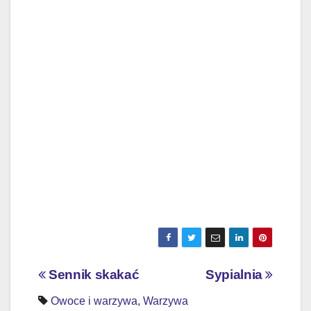
Nawigacja
Sennik skakać
Sypialnia
wpisu
Owoce i warzywa
,
Warzywa